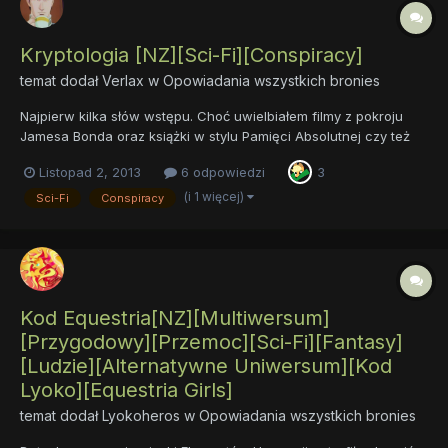
Kryptologia [NZ][Sci-Fi][Conspiracy]
temat dodał
Verlax
w
Opowiadania wszystkich bronies
Najpierw kilka słów wstępu. Choć uwielbiałem filmy z pokroju
Jamesa Bonda oraz książki w stylu Pamięci Absolutnej czy też
Cyfrowej Twierdzy, jedno niestety nie ulega wątpliwości,
Listopad 2, 2013
6 odpowiedzi
3
absolutnie nie przedstawiają te dzieła jak wygląda służba
szpiega lub też agenta. Marzyło mi się od dłuższego czasu n...
(i 1 więcej)
Sci-Fi
Conspiracy
Kod Equestria[NZ][Multiwersum]
[Przygodowy][Przemoc][Sci-Fi][Fantasy]
[Ludzie][Alternatywne Uniwersum][Kod
Lyoko][Equestria Girls]
temat dodał
Lyokoheros
w
Opowiadania wszystkich bronies