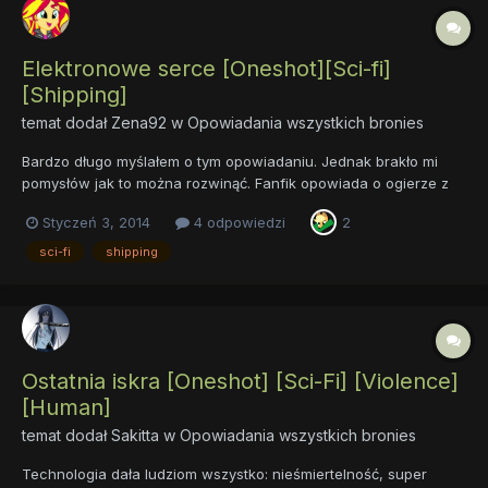
Elektronowe serce [Oneshot][Sci-fi]
[Shipping]
temat dodał
Zena92
w
Opowiadania wszystkich bronies
Bardzo długo myślałem o tym opowiadaniu. Jednak brakło mi
pomysłów jak to można rozwinąć. Fanfik opowiada o ogierze z
amnezją budzącego się w szpitalu oraz o klaczy podającą się za
Styczeń 3, 2014
4 odpowiedzi
2
jego żonę. Niby powstaje między nimi uczucie, jednak czy wciąż
jest to sielanka? Elektronowe serce
sci-fi
shipping
Ostatnia iskra [Oneshot] [Sci-Fi] [Violence]
[Human]
temat dodał
Sakitta
w
Opowiadania wszystkich bronies
Technologia dała ludziom wszystko: nieśmiertelność, super