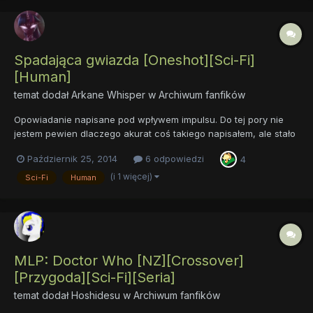
Spadająca gwiazda [Oneshot][Sci-Fi]
[Human]
temat dodał
Arkane Whisper
w
Archiwum fanfików
Opowiadanie napisane pod wpływem impulsu. Do tej pory nie
jestem pewien dlaczego akurat coś takiego napisałem, ale stało
się. Miałem nie zamieszczać, ale później przyszła mi do głowy
Październik 25, 2014
6 odpowiedzi
4
myśl: "skoro nie chcesz zamieszczać, to na grzyba to pisałeś",
więc zamieszczam. Resztę możecie ocenić sami. Sp...
(i 1 więcej)
Sci-Fi
Human
MLP: Doctor Who [NZ][Crossover]
[Przygoda][Sci-Fi][Seria]
temat dodał
Hoshidesu
w
Archiwum fanfików