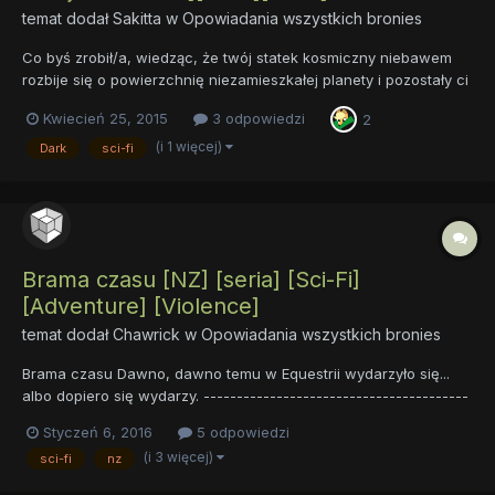
temat dodał
Sakitta
w
Opowiadania wszystkich bronies
Co byś zrobił/a, wiedząc, że twój statek kosmiczny niebawem
rozbije się o powierzchnię niezamieszkałej planety i pozostały ci
sekundy życia? Można pożegnać się ze zdjęciem bliskiej osoby,
Kwiecień 25, 2015
3 odpowiedzi
2
wspomnieć swoje życie i zamknąć oczy, aby później obudzić się
w ciemnym pomieszczeniu z pozszywaną twarzą. Jedna...
(i 1 więcej)
Dark
sci-fi
Brama czasu [NZ] [seria] [Sci-Fi]
[Adventure] [Violence]
temat dodał
Chawrick
w
Opowiadania wszystkich bronies
Brama czasu Dawno, dawno temu w Equestrii wydarzyło się...
albo dopiero się wydarzy. ----------------------------------------
------------------------ Świat który znamy, jest tylko częścią
Styczeń 6, 2016
5 odpowiedzi
większej całości. Pewien naukowiec, jedno zaklęcie potężnego
(i 3 więcej)
sci-fi
nz
czarodzieja i pomoc sześciu kl...