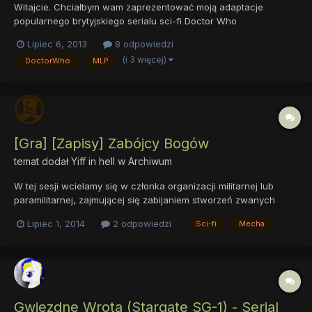
Witajcie. Chciałbym wam zaprezentować moją adaptacje
popularnego brytyjskiego serialu sci-fi Doctor Who
opowiadającym o władcy czasu który podróżuje w wehikule
Lipiec 6, 2013
8 odpowiedzi
czasu o nazwie T.A.R.D.I.S. często w towarzystwie. Niestety
(i 3 więcej)
DoctorWho
MLP
najlepszy w pisaniu fanficków nie jest (Ba, to mój pierwszy
fanfick w życiu) dla...
[Gra] [Zapisy] Zabójcy Bogów
temat dodał
Yiff in hell
w
Archiwum
W tej sesji wcielamy się w członka organizacji militarnej lub
paramilitarnej, zajmującej się zabijaniem stworzeń zwanych
bogami. Po więcej informacji zapraszam poniżej. Świat:
Lipiec 1, 2014
2 odpowiedzi
Sci-fi
Mecha
Organizacje do których możemy dołączyć: System Karta postaci
Gwiezdne Wrota (Stargate SG-1) - Serial