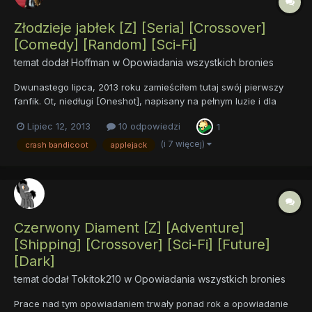
Złodzieje jabłek [Z] [Seria] [Crossover]
[Comedy] [Random] [Sci-Fi]
temat dodał
Hoffman
w
Opowiadania wszystkich bronies
Dwunastego lipca, 2013 roku zamieściłem tutaj swój pierwszy
fanfik. Ot, niedługi [Oneshot], napisany na pełnym luzie i dla
rozrywki, będący nieskomplikowanym crossoverem. Pomału mija
Lipiec 12, 2013
10 odpowiedzi
1
rok odkąd to się stało, toteż pomyślałem sobie, że w ramach
rocznicy i żeby ostatecznie zamknąć tę historię napiszę s...
(i 7 więcej)
crash bandicoot
applejack
Czerwony Diament [Z] [Adventure]
[Shipping] [Crossover] [Sci-Fi] [Future]
[Dark]
temat dodał
Tokitok210
w
Opowiadania wszystkich bronies
Prace nad tym opowiadaniem trwały ponad rok a opowiadanie