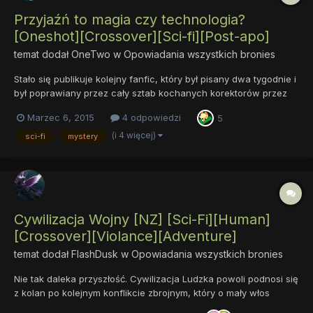
Przyjaźń to magia czy technologia?
[Oneshot][Crossover][Sci-fi][Post-apo]
temat dodał
OneTwo
w
Opowiadania wszystkich bronies
Stało się publikuje kolejny fanfic, który był pisany dwa tygodnie i
był poprawiany przez cały sztab kochanych korektorów przez
dwa grube miesiące. Teraz zrozumiałem ile należy włożyć pracy,
Marzec 6, 2015
4 odpowiedzi
5
aby stworzyć dobre opowiadanie nie tylko pod względem
historii, ale przede wszystkim stylistyki. Korekta: Go...
(i 4 więcej)
sci-fi
mystery
Cywilizacja Wojny [NZ] [Sci-Fi][Human]
[Crossover][Violance][Adventure]
temat dodał
FlashDusk
w
Opowiadania wszystkich bronies
Nie tak daleka przyszłość. Cywilizacja Ludzka powoli podnosi się
z kolan po kolejnym konflikcie zbrojnym, który o mały włos
doprowadził do jej anihilacji. Wszystko to ma jednak ulec