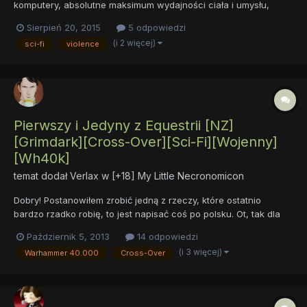
komputery, absolutne maksimum wydajności ciała i umysłu,
nieograniczoną potęgę, ale zażądała wysokiej ceny:
Sierpień 20, 2015
5 odpowiedzi
człowieczeństwa. Ludzkość w zasadzie wymarła, nikt się nie
(i 2 więcej)
sci-fi
violence
rodzi, a znudzeni życiem ludzie zanikają objęciach kosmosu.
Wygasająca cywi...
Pierwszy i Jedyny z Equestrii [NZ]
[Grimdark][Cross-Over][Sci-Fi][Wojenny]
[Wh40k]
temat dodał
Verlax
w
[+18] My Little Necronomicon
Dobry! Postanowiłem zrobić jedną z rzeczy, które ostatnio
bardzo rzadko robię, to jest napisać coś po polsku. Ot, tak dla
odmiany. Przed wami remake mojego starego angielskiego
Październik 5, 2013
14 odpowiedzi
fanfika, Pierwszy i Jedyny z Equestrii. Opowiadanie to jest
(i 3 więcej)
Warhammer 40.000
Cross-Over
oparte o najlepszą serię jaka dotychczas powstała w świ...