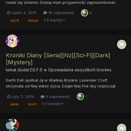
nadal się zmienia. Dzisiaj mam przyjemność zaprezentować
epilog oraz pierwszy rozdział owego Fic-a. Tagi: Adventure
Lipiec 4, 2015
18 odpowiedzi
4
Shipping Crossover Sci-Fi Future NZ Rozdział 1
https://docs.google.com/document/d/1fWf...
(i 5 więcej)
sci-fi
future
Kroniki Diany [Seria][Nz][Sci-Fi][Dark]
[Mystery]
temat dodał
D.E.F.S
w
Opowiadania wszystkich bronies
Darth Evill spotkał Ją w Wielkiej Brytanii. Lavender Craft
otrzymała od Niej eliksir życia. Dzięki Niej Fire Sky rozpoczął
powieść, którą zakończyła jego prawnuczka Applejack Druga.
Luty 11, 2019
9 odpowiedzi
1
To dzięki Niej Shadow Storm poznał prawdę o rodzicach. My
znamy Jej serialowy odpowiednik....
(i 3 więcej)
seria
sci-fi