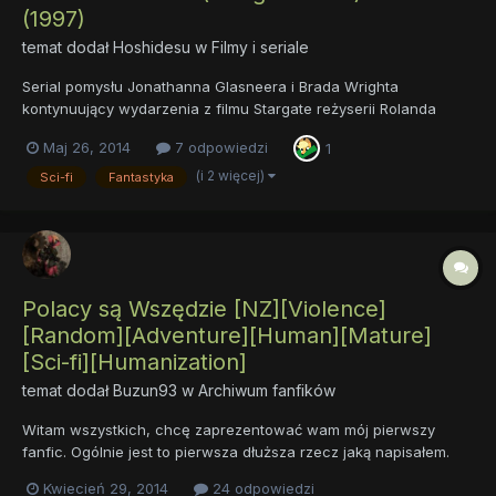
(1997)
temat dodał
Hoshidesu
w
Filmy i seriale
Serial pomysłu Jonathanna Glasneera i Brada Wrighta
kontynuujący wydarzenia z filmu Stargate reżyserii Rolanda
Emmericha. Generał George Hammond(Don S. Davis) mający już
Maj 26, 2014
7 odpowiedzi
1
niewielki okres do emerytury zostaje przeniesiony do
podziemnego kompleksu znajdującego się pod górą Cheyenne
(i 2 więcej)
Sci-fi
Fantastyka
w Colorado Springs...
Polacy są Wszędzie [NZ][Violence]
[Random][Adventure][Human][Mature]
[Sci-fi][Humanization]
temat dodał
Buzun93
w
Archiwum fanfików
Witam wszystkich, chcę zaprezentować wam mój pierwszy
fanfic. Ogólnie jest to pierwsza dłuższa rzecz jaką napisałem.
Jeżeli jest ktoś chętny to stworzenia obrazka wstępnego proszę
Kwiecień 29, 2014
24 odpowiedzi
o kontakt ze mną. Mam ogólny pomysł lecz brak mi talentu.