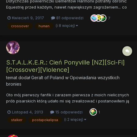
Dotychczas powierniczki Elementów Harmonii potrafiły obronić
Equestrię przed każdym, nawet największym zagrożeniem... co
jednak będzie, jeśli to one okażą się zagrożeniem? Tak właśnie
Kwiecień 9, 2017
81 odpowiedzi
7
się stanie, gdy pod postacią alikorna pojawi się program
sztucznej inteligencji z innego świata. Skryty w cieni...
(i 8 więcej)
crossover
human
S.T.A.L.K.E.R.: Cień Ponyville [NZ][Sci-Fi]
[Crossover][Violence]
temat dodał
Geralt of Poland
w
Opowiadania wszystkich
bronies
Oto mój pierwszy fanfik i zarazem pierwsza z moich nielicznych
prób pisarskich którą udało mi się zrealizować i postanowiłem ją
gdziekolwiek opublikować. Jest to, jak już się zapewne
Listopad 4, 2013
15 odpowiedzi
1
domyśliliście, połączenie uniwersum "S.T.A.L.K.E.R.-a" ze
światem MLP. Bezpośrednimi inspiracjami, które natchnęły m...
(i 2 więcej)
stalker
postapokalipsa