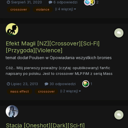
Sierpień 31, 2020
6 odpowiedzi
2
zmianie za sprawą jednego... tajemniczego wydarzenia.
Zapraszam do czytania Prolog Rozdz...
(i 4 więcej)
crossover
violance
Efekt Magii [NZ][Crossover][Sci-Fi]
[Przygoda][Violence]
temat dodał
Poulsen
w
Opowiadania wszystkich bronies
Cóż... Mój pierwszy poważny (czytaj: opublikowany) fanfic
napisany po polsku. Jest to crossover MLP:FiM z serią Mass
Effect, opierający się luźno na historii znanej z gier (nie biorę
Lipiec 23, 2013
30 odpowiedzi
1
pod uwagę książek, gdyż moim zdaniem są słabe ;P ). Zdaję
sobie sprawe, że takich fanficów jest już niemało, jednak p...
(i 2 więcej)
mass effect
crossover
Stacja [Oneshot][Dark][Sci-fi]