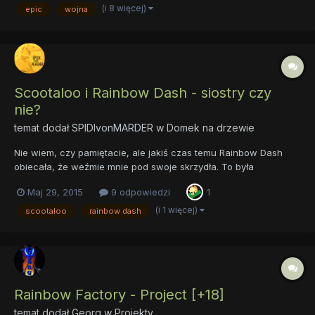
Zostanie opublikowane w powieści "Kryształowe Oblężenie...
(i 8 więcej)
epic
wojna
Scootaloo i Rainbow Dash - siostry czy
nie?
temat dodał
SPIDIvonMARDER
w
Domek na drzewie
Nie wiem, czy pamiętacie, ale jakiś czas temu Rainbow Dash
obiecała, że weźmie mnie pod swoje skrzydła. To była
najszczęśliwsza chwila mojego życia, po prostu ekstra! Nie
Maj 29, 2015
9 odpowiedzi
1
mogłam uwierzyć, że to powiedziała, a powiedziała to przecież!
Co nie? Co nie? I... w sumie tyle z tego wyszło. Nie czuję się...
(i 1 więcej)
scootaloo
rainbow dash
Rainbow Factory - Project [+18]
temat dodał
Georg
w
Projekty