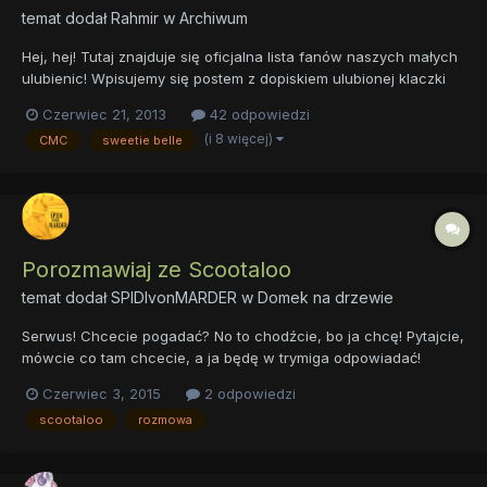
temat dodał
Rahmir
w
Archiwum
Hej, hej! Tutaj znajduje się oficjalna lista fanów naszych małych
ulubienic! Wpisujemy się postem z dopiskiem ulubionej klaczki
(lub jeśli nie faworyzujemy żadnej, zostawiamy bez) i czekamy
Czerwiec 21, 2013
42 odpowiedzi
na aktualizacje. Sweetie Belle, Apple Bloom, Scootaloo, Babs
(i 8 więcej)
CMC
sweetie belle
Seed, Cała Liga Fani CMC 1. Myhell 2. Fr...
Porozmawiaj ze Scootaloo
temat dodał
SPIDIvonMARDER
w
Domek na drzewie
Serwus! Chcecie pogadać? No to chodźcie, bo ja chcę! Pytajcie,
mówcie co tam chcecie, a ja będę w trymiga odpowiadać!
Czerwiec 3, 2015
2 odpowiedzi
scootaloo
rozmowa