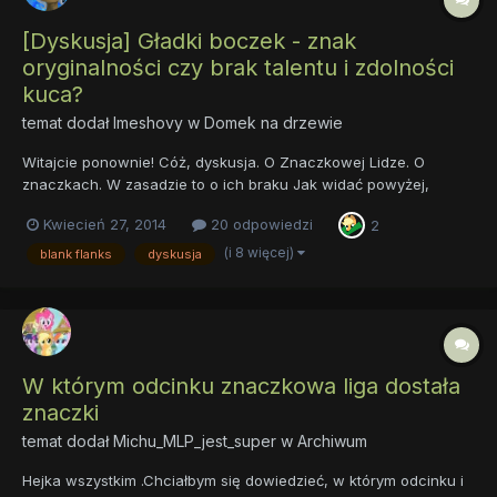
[Dyskusja] Gładki boczek - znak
oryginalności czy brak talentu i zdolności
kuca?
temat dodał
Imeshovy
w
Domek na drzewie
Witajcie ponownie! Cóż, dyskusja. O Znaczkowej Lidze. O
znaczkach. W zasadzie to o ich braku Jak widać powyżej,
nasze ulubienice są zachwycone tym tematem. Ale wracając -
Kwiecień 27, 2014
20 odpowiedzi
2
gładki boczek. Gładki, gładkość, nicość, czystka, no po prostu
nic tu nie ma. Sama sierść (czy co tam kucyki mają )....
(i 8 więcej)
blank flanks
dyskusja
W którym odcinku znaczkowa liga dostała
znaczki
temat dodał
Michu_MLP_jest_super
w
Archiwum
Hejka wszystkim .Chciałbym się dowiedzieć, w którym odcinku i