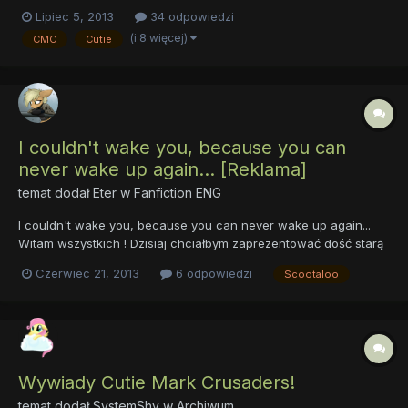
genialny pomysł? - wciąż naburmuszona Sweetie spojrzała spod
Lipiec 5, 2013
34 odpowiedzi
byka na swoją koleżankę. - Oj, daj jej spokój, przecież nie
(i 8 więcej)
CMC
Cutie
chciała - powiedziała Scootaloo próbując latać. -...
I couldn't wake you, because you can
never wake up again... [Reklama]
temat dodał
Eter
w
Fanfiction ENG
I couldn't wake you, because you can never wake up again...
Witam wszystkich ! Dzisiaj chciałbym zaprezentować dość starą
fanfikcję jednak nie znalazłem jej tutaj a naprawdę warto ją
Czerwiec 21, 2013
6 odpowiedzi
Scootaloo
przedstawić ( w końcu nie każdy musiał ją przeczytać). Mawiają
że śmierć jest końcem naszej podróży, inni mó...
Wywiady Cutie Mark Crusaders!
temat dodał
SystemShy
w
Archiwum