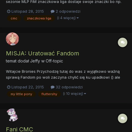
sezonie MLP FiM znaczkowa liga dostaje swoje znaczki bo np.
na stronie http://pl.mlp.wikia.com/ CMC mają swoje znaczki.Liczę
Listopad 28, 2015
2 odpowiedzi
na szybkie odpowiedzi,z góry dziękuję.
(i 4 więcej)
cmc
znaczkowa liga
MISJA: Uratować Fandom
temat dodał
Jeffy
w
Off-topic
Witajcie Bronies Przychodzę tutaj do was z wyjątkowo ważną
sprawą Fandom po woli zaczyna chylić się ku upadkowi () ale
można coś na to poradzić Zresztą co ja tu wam będę wypisywał
Listopad 22, 2015
32 odpowiedzi
Sami zobaczcie! https://www.youtube.com/watch?
(i 10 więcej)
my little pony
fluttershy
v=_sdN59VceXM
Fani CMC