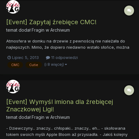
[Event] Zapytaj źrebięce CMC!
temat dodał
Fragin
w
Archiwum
Atmosfera w domku na drzewie z pewnością nie należała do
najlepszych. Mimo, że dopiero niedawno wstało słońce, można
było bez problemu słyszeć krzyki wydobywające się z bazy
Lipiec 5, 2013
11 odpowiedzi
Znaczkowej Ligi. - Świetnie Apple Bloom, jesteśmy... ogierkami! -
(i 8 więcej)
CMC
Cutie
Sweetie nie kryła swojej wściekłości. - Przecież to nie moja...
[Event] Wymyśl imiona dla źrebięcej
Znaczkowej Ligi!
temat dodał
Fragin
w
Archiwum
- Dziewczyny... znaczy... chłopaki... znaczy... eh... - skołowana
tokiem swoich myśli Apple Bloom aż przysiadła. - Jakiś kolejny