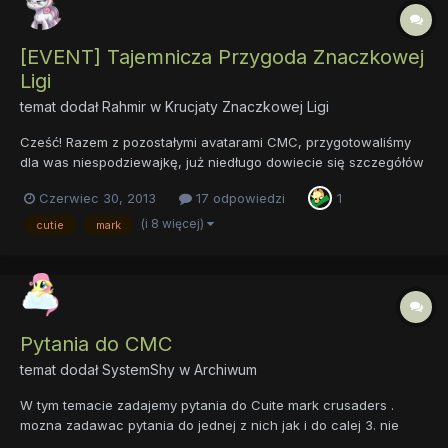
[EVENT] Tajemnicza Przygoda Znaczkowej
Ligi
temat dodał
Rahmir
w
Krucjaty Znaczkowej Ligi
Cześć! Razem z pozostałymi avatarami CMC, przygotowaliśmy
dla was niespodziewajkę, już niedługo dowiecie się szczegółów
na temat zasad a teraz zachęcam i zapraszam do czytania
Czerwiec 30, 2013
17 odpowiedzi
1
Każdy kto by przechodził obok niewielkiego domku na drzewie
znajdującego się na Akrach Słodkich Jabłek mógłby usłyszeć
(i 8 więcej)
cutie
mark
pa...
Pytania do CMC
temat dodał
SystemShy
w
Archiwum
W tym temacie zadajemy pytania do Cuite mark crusaders .
mozna zadawac pytania do jednej z nich jak i do calej 3. nie
zwlekajcie ... postaramy sie odpowiedziec na wszystkie wasze