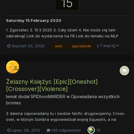
15
Saturday 15 February 2020
1. Zgorzelec 2. 15 II 2020 3. Cały dzień 4. Nie może cię tam
zabraknąć Link do wydarzenia na FB Link do tematu na MLP
Polska
(i 7 więcej)
Styczeń 25, 2020
xxvii
zgorzelecki
Żelazny Księżyc [Epic][Oneshot]
[Crossover][Violence]
temat dodał
SPIDIvonMARDER
w
Opowiadania wszystkich
bronies
Z dawna zapowiadany tu i ówdzie fanfic drugowojenny. Cross-
over, w którym Sombra wypowiedział wojnę Equestrii, a na
polach bitew zamiast pegazów z włóczniami, pojawiły się T-34 i
Lipiec 28, 2013
143 odpowiedzi
13
Tygrysy. Takie jest uniwersum, nad którym aktualnie pracuję.