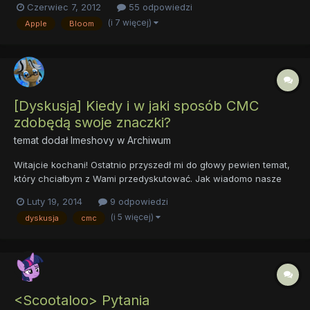
Czerwiec 7, 2012
55 odpowiedzi
pytania!
(i 7 więcej)
Apple
Bloom
[Dyskusja] Kiedy i w jaki sposób CMC
zdobędą swoje znaczki?
temat dodał
Imeshovy
w
Archiwum
Witajcie kochani! Ostatnio przyszedł mi do głowy pewien temat,
który chciałbym z Wami przedyskutować. Jak wiadomo nasze
dzielne członkinie Znaczkowej Ligi wciąż się starają zrealizować
Luty 19, 2014
9 odpowiedzi
swoje najskrytsze marzenie, jakim jest własny znaczek talentu.
(i 5 więcej)
dyskusja
cmc
Dlatego moje pytanie: jak myślicie, kiedy Appl...
<Scootaloo> Pytania