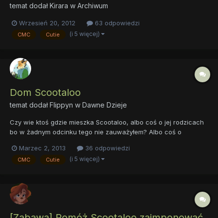
temat dodał
Kirara
w
Archiwum
Wrzesień 20, 2012
63 odpowiedzi
(i 5 więcej)
CMC
Cutie
Dom Scootaloo
temat dodał
Flippyn
w
Dawne Dzieje
Czy wie ktoś gdzie mieszka Scootaloo, albo coś o jej rodzicach
bo w żadnym odcinku tego nie zauważyłem? Albo coś o
rodzicach Apple Bloom. Przepraszam, jeśli powtórzyłem wątek.
Marzec 2, 2013
36 odpowiedzi
//Pozwoliłem sobie wprowadzić tagi ~Fragin
(i 5 więcej)
CMC
Cutie
[Zabawa] Pomóż Scootaloo zaimponować