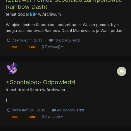
Rainbow Dash!
temat dodał
BiP
w
Archiwum
Witajcie, jestem Scootaloo i potrzebna mi Wasza pomoc, bym
mogła zaimponować Rainbow Dash! Mianowicie, ja Wam podam
miejsce w którym zamierzam zrobić coś szałowego a Wy
Czerwiec 1, 2013
18 odpowiedzi
pomożecie wymyślić co takiego, mogłabym zrobić w danej
(i 7 więcej)
CMC
Cutie
scenerii. Oczywiście, to ja wybiorę najlepszy pomysł xD Liczę na
Waszą kre...
<Scootaloo> Odpowiedzi
temat dodał
Kirara
w
Archiwum
]
Wrzesień 20, 2012
44 odpowiedzi
(i 5 więcej)
CMC
Cutie