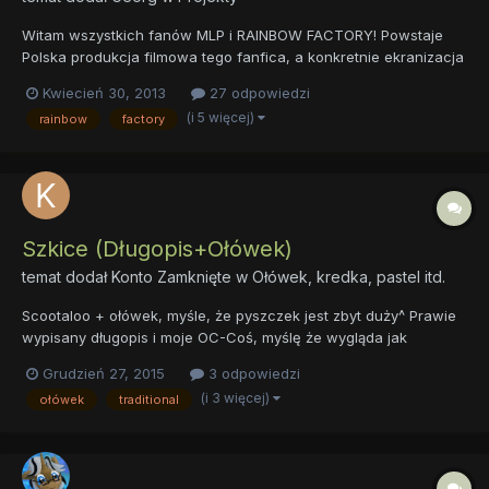
Witam wszystkich fanów MLP i RAINBOW FACTORY! Powstaje
Polska produkcja filmowa tego fanfica, a konkretnie ekranizacja
w postaci animacji 3D. Szukam animatorów, modelerów,
Kwiecień 30, 2013
27 odpowiedzi
dźwiękowców i osoby do dubbingu. Zapraszam wszystkich na
(i 5 więcej)
rainbow
factory
http://www.rainbowfactory-project.pl/
http://www.youtube.com/wat...
Szkice (Długopis+Ołówek)
temat dodał
Konto Zamknięte
w
Ołówek, kredka, pastel itd.
Scootaloo + ołówek, myśle, że pyszczek jest zbyt duży^ Prawie
wypisany długopis i moje OC-Coś, myślę że wygląda jak
Fluttershy... I tak zmieniam jej wygląd^ To test cieniowana
Grudzień 27, 2015
3 odpowiedzi
długopisem.. Nie wiem co to ma być, ma ZBYT krótką szyję i
(i 3 więcej)
ołówek
traditional
ciało... Dziwne nogi... ALICORN