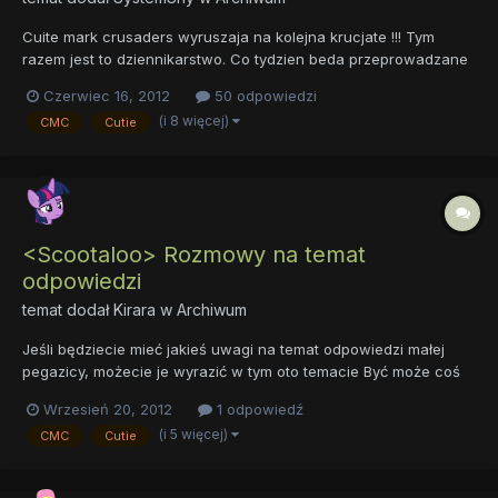
Cuite mark crusaders wyruszaja na kolejna krucjate !!! Tym
razem jest to dziennikarstwo. Co tydzien beda przeprowadzane
wywiady z wybranym forumowiczem. W tym tygodniu jest nim
Czerwiec 16, 2012
50 odpowiedzi
wasz znany i lubiany Lemuur ! Zapraszamy do czytania: Witaj !
(i 8 więcej)
CMC
Cutie
jestesmy CUITE MARK CRUSSADERS DZIENNIKARZE i na wstep...
<Scootaloo> Rozmowy na temat
odpowiedzi
temat dodał
Kirara
w
Archiwum
Jeśli będziecie mieć jakieś uwagi na temat odpowiedzi małej
pegazicy, możecie je wyrazić w tym oto temacie Być może coś
Was zaskoczy, być może rozbawi... To miejsce do dyskusji!
Wrzesień 20, 2012
1 odpowiedź
(i 5 więcej)
CMC
Cutie