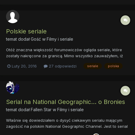
walking dead". Dla tych co oglądali może za...
Polskie seriale
temat dodał Gość w
Filmy i seriale
Otóż znaczna większość forumowiczów ogląda seriale, które
zostały nakręcone za granicą. Mimo wszystko zauważyłem, iż
też spora część osób ogląda Polskie seriale. Większość z nich
Luty 20, 2016
27 odpowiedzi
seriale
polska
jest jaka jest. Poziom seriali w Polsce spada. Nawet TVP zrobiło
idiotyczną serie "Rolnik szuka żony", a po kim jak po ki...
Serial na National Geographic... o Bronies
temat dodał
Fallen Star
w
Filmy i seriale
Właśnie się dowiedziałem o dysyć ciekawym serialu mającym
zagościć na polskim National Geographic Channel. Jest to serial
"Darren McMullen wśród outsiderów". Prowadzący programu ma