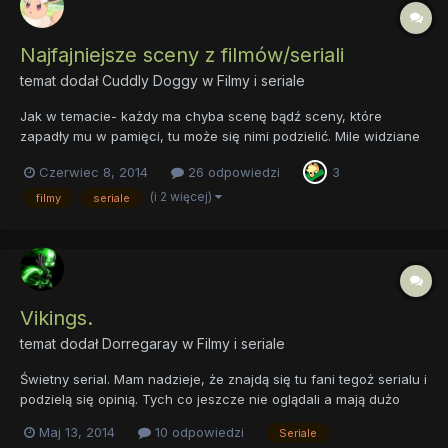
Najfajniejsze sceny z filmów/seriali
temat dodał
Cuddly Doggy
w
Filmy i seriale
Jak w temacie- każdy ma chyba scenę bądź sceny, które
zapadły mu w pamięci, tu może się nimi podzielić. Mile widziane
linki do tych scen, żeby było wiadomo dokładnie o jakie chodzi.
Czerwiec 8, 2014
26 odpowiedzi
3
Skoro zakładam temat to zacznę: Scena z kieliszkami z filmu
Popiół i diament, za samym filmem nie przepadam, ale...
(i 2 więcej)
filmy
seriale
Vikings.
temat dodał
Dorregaray
w
Filmy i seriale
Świetny serial. Mam nadzieje, że znajdą się tu fani tegoż serialu i
podzielą się opinią. Tych co jeszcze nie oglądali a mają dużo
wolnego czasu, zachęcam. Fabuła, muzyka, postaci. Dla mnie
Maj 13, 2014
10 odpowiedzi
Seriale
coś wspaniałego. Dobra odskocznia od na przykład "The