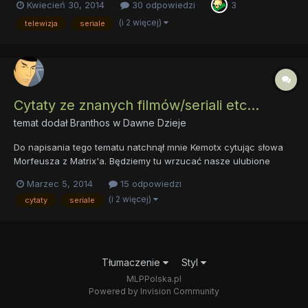
Kwiecień 30, 2014
30 odpowiedzi
3
podobno zapoznawać się z różnymi kulturami, klanami i
subkulturami istniejącymi na świecie. Jako jedna z subkultur wy...
(i 2 więcej)
telewizja
seriale
Cytaty ze znanych filmów/seriali etc...
temat dodał
Branthos
w
Dawne Dzieje
Do napisania tego tematu natchnął mnie Kemotx cytując słowa
Morfeusza z Matrix'a. Będziemy tu wrzucać nasze ulubione
cytaty z filmów i nie tylko, dobrze by było jedynie gdybyście
Marzec 5, 2014
15 odpowiedzi
trzymali się wzoru: Więc tak: 1.Imię i nazwisko osoby, która
(i 2 więcej)
cytaty
seriale
wypowiada cytat. 2.Sam cytat (najlepiej po angielsku)....
Tłumaczenie
Styl
MLPPolska.pl
Powered by Invision Community