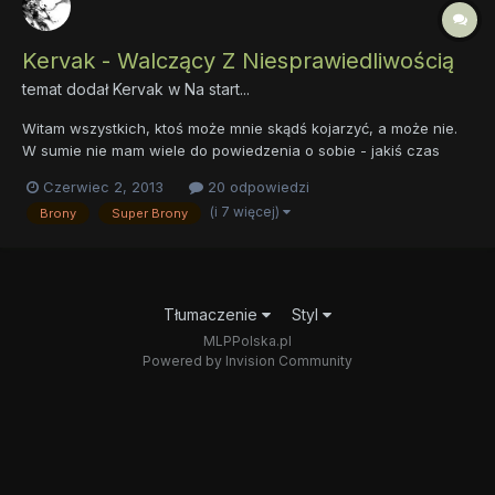
Kervak - Walczący Z Niesprawiedliwością
temat dodał
Kervak
w
Na start...
Witam wszystkich, ktoś może mnie skądś kojarzyć, a może nie.
W sumie nie mam wiele do powiedzenia o sobie - jakiś czas
temu popisujący FF (pojawiające się na fge.pl), pomagający
Czerwiec 2, 2013
20 odpowiedzi
innym pisarzom poprzez konstruktywne i miłe uwagi do ich dzieł.
(i 7 więcej)
Brony
Super Brony
Obecnie raczej nieaktywny, zmagający się z pomówieniami ró...
Tłumaczenie
Styl
MLPPolska.pl
Powered by Invision Community