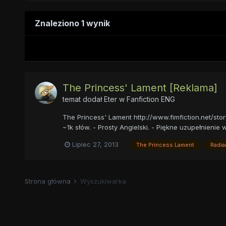
Znaleziono 1 wynik
The Princess' Lament [Reklama]
temat dodał
Eter
w
Fanfiction ENG
The Princess' Lament http://www.fimfiction.net/sto
~1k słów. - Prosty Angielski. - Piękne uzupełnieni
Lipiec 27, 2013
The Princess Lament
Radia
Strona główna
Wyszukiwarka