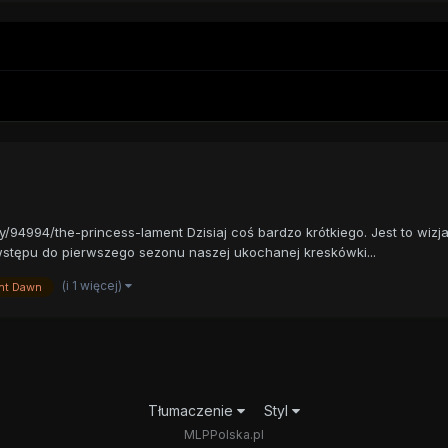
ry/94994/the-princess-lament Dzisiaj coś bardzo krótkiego. Jest to wi
e wstępu do pierwszego sezonu naszej ukochanej kreskówki...
(i 1 więcej)
nt Dawn
Tłumaczenie
Styl
MLPPolska.pl