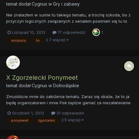
temat dodał
Cygnus
w
Gry i zabawy
Nie znalazłem w sumie tu takiego tematu, a trochę szkoda, bo z
przyczyn logicznych związanych z serialem powinien się tu to
znaleźć. "Jak było to sorry" Zamysł? Cóż. Jeśli nauczyłeś/łaś się
Listopad 10, 2013
17 odpowiedzi
1
czegoś wartościowego dzisiejszego dnia, czemu nie napiszesz
listu do Księżniczki, który traktowałby właśn...
(i 7 więcej)
wszyscy
to
X Zgorzelecki Ponymeet
temat dodał
Cygnus
w
Dolnośląskie
Zmusiliście mnie do założenia tematu. Zaraz się okaże, że to ja
będę organizatorem i mnie Fisk będzie ganiać za niezałatwianie
czegokolwiek. Spłoniecie w piekle. A więc, wiadomo że meet
Grudzień 1, 2013
31 odpowiedzi
będzie. Nie wiadomo jednak kiedy. Gdzie? To już bardziej. Start:
(i 5 więcej)
ponymeet
zgorzelec
od samego rana* Miejsce: McDonald ul Ar...