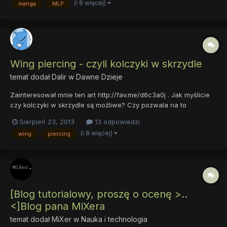
(i 8 więcej)
manga
MLP
tym podgrupy; How To Draw, szablon, szkic z p...
Wing piercing - czyli kolczyki w skrzydle
temat dodał
Dalir
w
Dawne Dzieje
Zainteresował mnie ten art http://fav.me/d6c3a0j . Jak myślicie
czy kolczyki w skrzydle są możliwe? Czy pozwala na to
anatomia pegaziego skrzydła, czy to tylko tzw "cartoon logic"
Sierpień 23, 2013
13 odpowiedzi
(anatomia skrzydła niech tu się nie wlicza)? Wg mnie patrząc na
(i 8 więcej)
wing
piercing
x-ray skrzydła RD w "Read it and weep" każde większe pi...
[Blog tutorialowy, proszę o ocenę >..
<]Blog pana MiXera
temat dodał
MiXer
w
Nauka i technologia