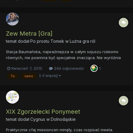
Parówka Parówka Parów...
Zew Metra [Gra]
temat dodał
Po prostu Tomek
w
Luźna gra ról
Stacja Baumańska, najważniejsza w całym sojuszu rzekomo
równych, nie powinna być specjalnie znacząca. Nie wyróżnia
się zbytnio architekturą, nie jest położona w żadnej wartej
Kwiecień 7, 2015
244 odpowiedzi
1
odwiedzenia dzielnicy Moskwy... i pewnie by tak zostało, ale tak
się złożyło, że wybuchła wojna. Tak gdzieś trochę ponad dwad...
(i 4 więcej)
To
samo
XIX Zgorzelecki Ponymeet
temat dodał
Cygnus
w
Dolnośląskie
Praktycznie cfaj miesioncen minęły, czas rozpisać meeta.