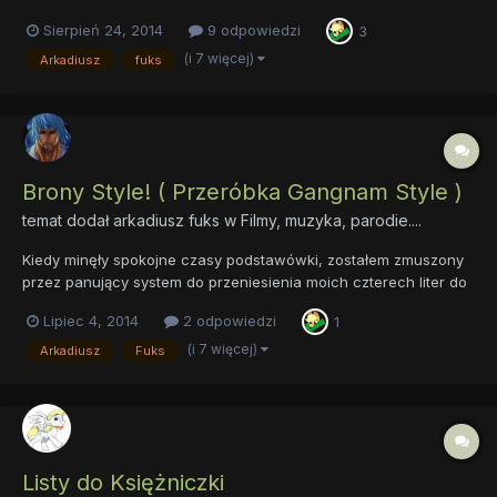
Sierpień 24, 2014
9 odpowiedzi
3
(i 7 więcej)
Arkadiusz
fuks
Brony Style! ( Przeróbka Gangnam Style )
temat dodał
arkadiusz fuks
w
Filmy, muzyka, parodie....
Kiedy minęły spokojne czasy podstawówki, zostałem zmuszony
przez panujący system do przeniesienia moich czterech liter do
najgorszego ze wszystkich miejsc. Gimnazjum. Niefortunny zbieg
Lipiec 4, 2014
2 odpowiedzi
1
okoliczności sprawił, że absolutnie WSZYSCY moi koledzy z
dawnej klasy wybrali inne gimnazja niż ja. W pierwszym d...
(i 7 więcej)
Arkadiusz
Fuks
Listy do Księżniczki