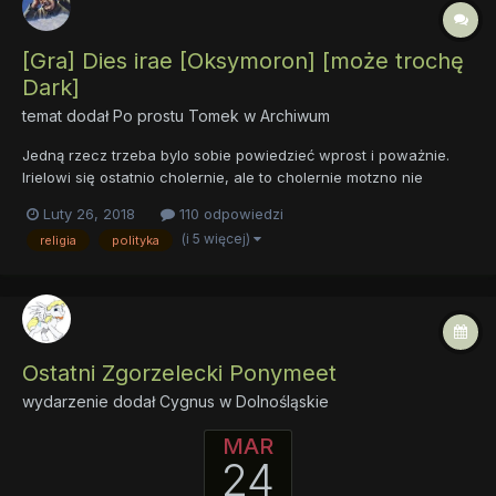
[Gra] Dies irae [Oksymoron] [może trochę
Dark]
temat dodał
Po prostu Tomek
w
Archiwum
Jedną rzecz trzeba bylo sobie powiedzieć wprost i poważnie.
Irielowi się ostatnio cholernie, ale to cholernie motzno nie
układało. Nie tylko wkurwił niedawno paru swoich niebiańskich
Luty 26, 2018
110 odpowiedzi
znajomych, oraz ogólnie nie był w Niebiosach popularny. Nie nie
(i 5 więcej)
religia
polityka
nie. Irielowi dzięki swojej ostatniej akcji udało się...
Ostatni Zgorzelecki Ponymeet
wydarzenie dodał
Cygnus
w
Dolnośląskie
MAR
24