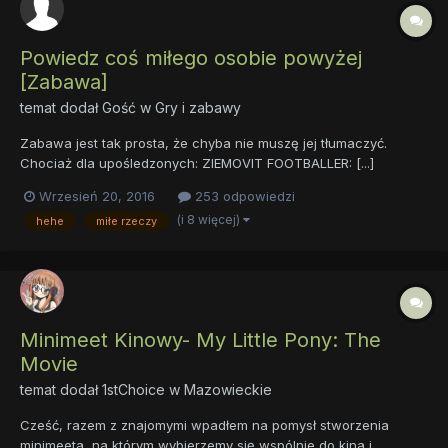
Powiedz coś miłego osobie powyżej
[Zabawa]
temat dodał Gość w
Gry i zabawy
Zabawa jest tak prosta, że chyba nie muszę jej tłumaczyć.
Chociaż dla upośledzonych: ZIEMOVIT FOOTBALLER: [...]
Użytkownik 8547893278094278023098: Jesteś spoko ziomkiem
Wrzesień 20, 2016
253 odpowiedzi
Użytkownik 8673276394978345743734798057: Jesteś miły
(i 8 więcej)
hehe
miłe rzeczy
Zakaz pisania UTOP SIĘ albo UMRZYJ z uśmie...
Minimeet Kinowy- My Little Pony: The
Movie
temat dodał
1stChoice
w
Mazowieckie
Cześć, razem z znajomymi wpadłem na pomysł stworzenia
minimeeta, na którym wybierzemy się wspólnie do kina i