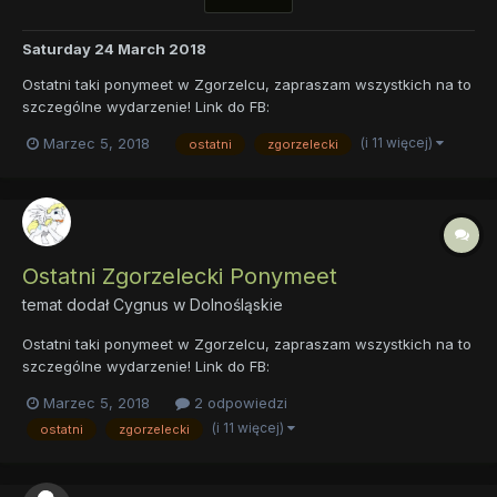
Saturday 24 March 2018
Ostatni taki ponymeet w Zgorzelcu, zapraszam wszystkich na to
szczególne wydarzenie! Link do FB:
https://www.facebook.com/events/1834274113258850/ Link do
(i 11 więcej)
Marzec 5, 2018
ostatni
zgorzelecki
tematu na MLP Polska: https://mlppolska.pl/topic/17289-ostatni-
zgorzelecki-ponymeet/
Ostatni Zgorzelecki Ponymeet
temat dodał
Cygnus
w
Dolnośląskie
Ostatni taki ponymeet w Zgorzelcu, zapraszam wszystkich na to
szczególne wydarzenie! Link do FB:
https://www.facebook.com/events/1834274113258850/
Marzec 5, 2018
2 odpowiedzi
(i 11 więcej)
ostatni
zgorzelecki