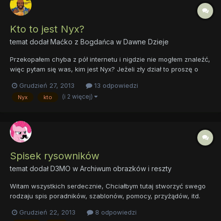
Kto to jest Nyx?
temat dodał
Maćko z Bogdańca
w
Dawne Dzieje
Przekopałem chyba z pół internetu i nigdzie nie mogłem znaleźć,
więc pytam się was, kim jest Nyx? Jeżeli zły dział to proszę o
przeniesienie lub upomnienie.
Grudzień 27, 2013
13 odpowiedzi
(i 2 więcej)
Nyx
kto
Spisek rysowników
temat dodał
D3MO
w
Archiwum obrazków i reszty
Witam wszystkich serdecznie, Chciałbym tutaj stworzyć swego
rodzaju spis poradników, szablonów, pomocy, przyżądów, itd.
dla ludzi rysujących (nie tylko kucyki). Spis podzielony byłby na
Grudzień 22, 2013
8 odpowiedzi
grupy np. manga, MLP, absrtrakcja, grafika komputerowa... w