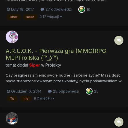
będziemy oglądać nic innego jak... MLP: The Movie, który swoją
Luty 18, 2017
27 odpowiedzi
10
premierę będzie mieć w październiku. Kilka informacji: Gdzie?-
Warszawa, Złote Tarasy, Kino....
(i 17 więcej)
kino
meet
A.R.U.O.K. - Pierwsza gra (MMO)RPG
MLPTrollska ( ͡° ͜ʖ ͡°)
temat dodał
Siper
w
Projekty
Czy pragniesz zmienić swoje nudne i żałosne życie? Masz dość
bycia friendzone'owanym przez kobiety, bycia pośmiewiskiem w
szkole, mentalną stuleją? Siedzisz na Mirko, Kurahenie, oglądasz
Grudzień 6, 2014
25 odpowiedzi
25
całymi dniami kucyki i nie wiesz co robić w życiu? Już teraz w
tej chwili możesz to zmienić! Przedstawiamy...
(i 2 więcej)
To
nie