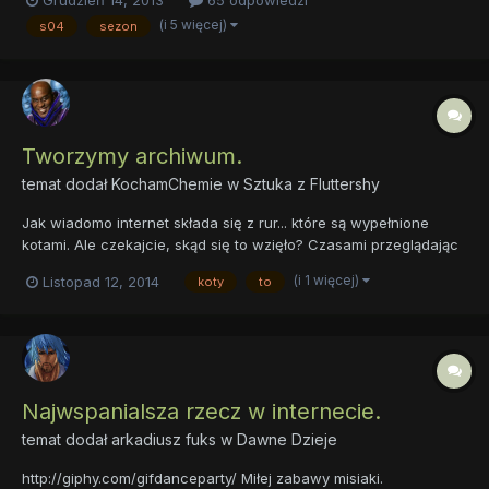
(i 5 więcej)
s04
sezon
Tworzymy archiwum.
temat dodał
KochamChemie
w
Sztuka z Fluttershy
Jak wiadomo internet składa się z rur... które są wypełnione
kotami. Ale czekajcie, skąd się to wzięło? Czasami przeglądając
FB albo 4chana mam wrażenie, że zdjęcia kotów są bardziej
(i 1 więcej)
Listopad 12, 2014
koty
to
popularne niż "wrzucanie selfie na Fejsie", jakim cudem stało się
to popularne. Gdzie i kiedy to miało początek?...
Najwspanialsza rzecz w internecie.
temat dodał
arkadiusz fuks
w
Dawne Dzieje
http://giphy.com/gifdanceparty/ Miłej zabawy misiaki.