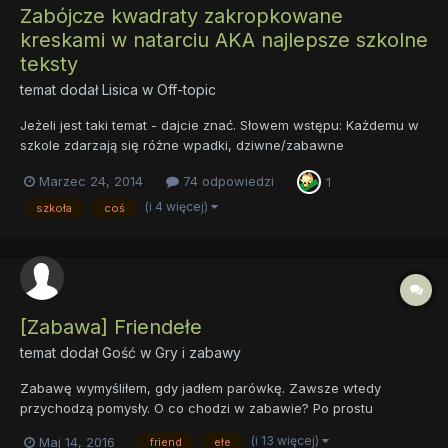
Zabójcze kwadraty zakropkowane
kreskami w natarciu AKA najlepsze szkolne
teksty
temat dodał
Lisica
w
Off-topic
Jeżeli jest taki temat - dajcie znać. Słowem wstępu: Każdemu w
szkole zdarzają się różne wpadki, dziwne/zabawne
(niepotrzebnie skreślić) sytuacje. O rozbrajających tekstach
Marzec 24, 2014
74 odpowiedzi
1
nauczycieli bądź uczniów nie wspominając. A jak wiadomo -
śmiechu nigdy za wiele. No to ja na pierwszy ogień. Matema...
(i 4 więcej)
szkoła
coś
[Zabawa] Friendełe
temat dodał Gość w
Gry i zabawy
Zabawę wymyśliłem, gdy jadłem parówkę. Zawsze wtedy
przychodzą pomysły. O co chodzi w zabawie? Po prostu
wypisujemy nicki tych ziomków, którzy są naszymi najlepszymi
(i 13 więcej)
Maj 14, 2016
friend
ełe
przyjaciółmi na tym zacnym forum. Moi przyjaciele: Parówka