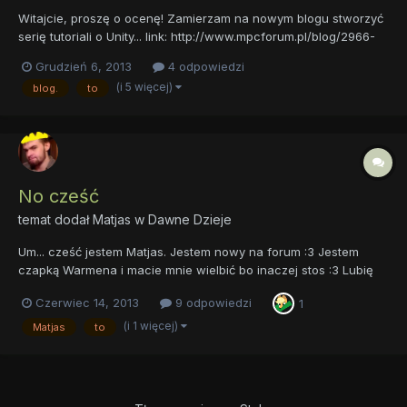
Witajcie, proszę o ocenę! Zamierzam na nowym blogu stworzyć
serię tutoriali o Unity... link: http://www.mpcforum.pl/blog/2966-
blog-pana-mixera/ tylko nie wiem jak najlepiej przemówić
Grudzień 6, 2013
4 odpowiedzi
ludziom do umysłów. Dawać zadania?Pisać wszystko czy tylko
(i 5 więcej)
blog.
to
część.W jakim języku zacząć uczyć? czy nauczyć budo...
No cześć
temat dodał
Matjas
w
Dawne Dzieje
Um... cześć jestem Matjas. Jestem nowy na forum :3 Jestem
czapką Warmena i macie mnie wielbić bo inaczej stos :3 Lubię
Anime i gry. Data w profilu dotycząca rejestracji to jakiś bug :c
Czerwiec 14, 2013
9 odpowiedzi
1
(i 1 więcej)
Matjas
to