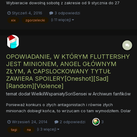
Wybieracie dowolną sobotę z zakresie od 9 stycznia do 27
lutego i lecim z tym koksem. Na Fejsbuniu na grupie Bronies
Styczeń 4, 2016
3 odpowiedzi
Zgorzelec jest ankieta, także jakbyście mogli się wypowiedzieć
(i 11 więcej)
xix
zgorzelecki
także tam które terminy wam pasują, będzie sponio....
OPOWIADANIE, W KTÓRYM FLUTTERSHY
JEST MINIONEM, ANGEL GŁÓWNYM
ZŁYM, A CAPSLOCKOWANY TYTUŁ
ZAWIERA SPOILERY[Oneshot][Sad]
[Random][Violence]
temat dodał
WielkiIWspaniałySoriSensei
w
Archiwum fanfików
Ponieważ konkurs o złych antagonistach i równie złych
minionach dobiegł końca, to wrzucam co tam wymodziłem. Dolar
nie chciał tego spalić, co jest pewną rekomendacją. Jest o
Wrzesień 24, 2014
2 odpowiedzi
3
Stokrotkach. Dlaczego? Bo tak. "OPOWIADANIE, W KTÓRYM
FLUTTERSHY JEST MINIONEM, ANGEL GŁÓWNYM ZŁYM, A
(i 3 więcej)
tagi
na
CAPSLOCKOWANY TY...