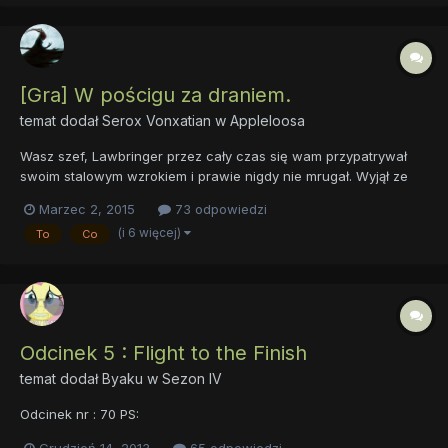
[Gra] W pościgu za draniem.
temat dodał
Serox Vonxatian
w
Appleloosa
Wasz szef, Lawbringer przez cały czas się wam przypatrywał
swoim stalowym wzrokiem i prawie nigdy nie mrugał. Wyjął ze
swojego pudełeczka wykałaczkę i wsadził sobie w usta. Sześć
Marzec 2, 2015
73 odpowiedzi
ambitnych rekrutów, którzy zapewne mają jakiś potencjał, ale
(i 6 więcej)
To
Co
niestety nie mógł go sam uwolnić. Musiał wysłać kogoś teraz...
Odcinek 5 : Flight to the Finish
temat dodał
Byaku
w
Sezon IV
Odcinek nr : 70 PS:
Grudzień 14, 2013
65 odpowiedzi