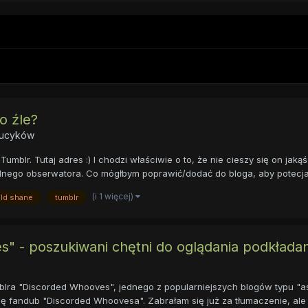
o źle?
kucyków
mblr. Tutaj adres :) I chodzi właściwie o to, że nie cieszy się on jak
lnego obserwatora. Co mógłbym poprawić/dodać do bloga, aby potecjal
(i 1 więcej)
ld shane
tumblr
 - poszukiwani chętni do oglądania podkładan
blra "Discorded Whooves", jednego z popularniejszych blogów typu "as
 fandub "Discorded Whoovesa". Zabrałam się już za tłumaczenie, ale 