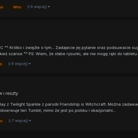
(i 6 więcej)
or
Who
^^ Krótko i zwięźle o tym... Zadajecie jej pytanie oraz podsuwacie su
ieś szanse ^^ PS: Wiem, że słabe rysunki, ale nie mogę ręki do tabletu..
(i 6 więcej)
ti
 i reszty
play z Twilight Sparkle z parodii Friendship is Witchcraft. Można zadawać
a) obserwuje ten Tumblr, mimo że jest po polsku i okazjonalni...
(i 7 więcej)
lr