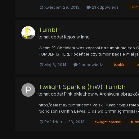
Kwiecień 29, 2013
21 odpowiedzi
Doct
Tumblr
temat dodał
Kejos
w
Inne...
Witam ^^ Chciałem was zaprosi na tumblr mojego OC 
TUMBLR IS HERE I oceńcie czy tumblr będzie miał jak
Maj 6, 2014
1 odpowiedź
tumblr
no
Twilight Sparkle (FiW) Tumblr
temat dodał
PinkieMatthew
w
Archiwum obrazków
http://celestia2.tumblr.com/ Polski Tumblr typu role
Nicholson i Griffin Lewis. O dziwo Griffin (griffinill
Październik 23, 2013
twilight sparkle
tumb