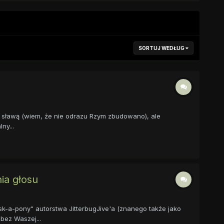
SORTUJ WEDŁUG
ąś sławą (wiem, że nie odrazu Rzym zbudowano), ale
ny...
ia głosu
k-a-pony" autorstwa JitterbugJive'a (znanego także jako
bez Waszej...