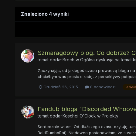
Znaleziono 4 wyniki
Szmaragdowy blog. Co dobrze? C
temat dodał
Broch
w
Ogólna dyskusja na temat 
Zaczynając, od jakiegoś czasu prowadzę bloga na Tu
chciałbym was prosić o radę, z persektywy potęcia
Grudzień 26, 2015
8 odpowiedzi
emera
Fandub bloga "Discorded Whooves"
temat dodał
Koschei O'Clock
w
Projekty
Serdecznie witam! Od dłuższego czasu czytuję tum
BaldDumboRat). Niedawno postanowiłam, że stworzę