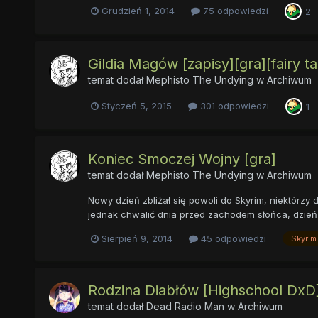
Grudzień 1, 2014
75 odpowiedzi
2
Gildia Magów [zapisy][gra][fairy tai
temat dodał
Mephisto The Undying
w
Archiwum
Styczeń 5, 2015
301 odpowiedzi
1
Koniec Smoczej Wojny [gra]
temat dodał
Mephisto The Undying
w
Archiwum
Nowy dzień zbliżał się powoli do Skyrim, niektórzy d
jednak chwalić dnia przed zachodem słońca, dzień by
Sierpień 9, 2014
45 odpowiedzi
Skyrim
Rodzina Diabłów [Highschool DxD
temat dodał
Dead Radio Man
w
Archiwum