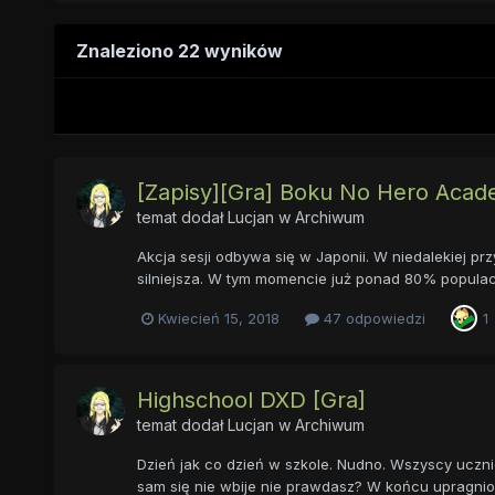
Znaleziono 22 wyników
[Zapisy][Gra] Boku No Hero Acad
temat dodał
Lucjan
w
Archiwum
Akcja sesji odbywa się w Japonii. W niedalekiej prz
silniejsza. W tym momencie już ponad 80% populacj
Kwiecień 15, 2018
47 odpowiedzi
1
Highschool DXD [Gra]
temat dodał
Lucjan
w
Archiwum
Dzień jak co dzień w szkole. Nudno. Wszyscy uczni
sam się nie wbije nie prawdasz? W końcu upragniony