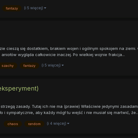
(i 5 więcej)
fantazy
ie cieszą się dostatkiem, brakiem wojen i ogólnym spokojem na ziemi. C
aniołów wygląda całkowicie inaczej. Po wielkiej wojnie frakcja...
(i 5 więcej)
szachy
fantazy
 (eksperyment)
strzegą zasady. Tutaj ich nie ma (prawie) Właściwie jedynymi zasadami 
i sympatycznie, aby każdy mógł tu wejść i nie musiał się martwić, że..
(i 4 więcej)
chaos
random