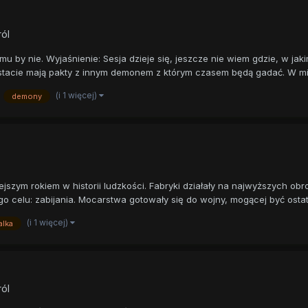
ról
mu by nie. Wyjaśnienie: Sesja dzieje się, jeszcze nie wiem gdzie, w jak
stacie mają pakty z innym demonem z którym czasem będą gadać. W mię
(i 1 więcej)
demony
jszym rokiem w historii ludzkości. Fabryki działały na najwyższych o
o celu: zabijania. Mocarstwa gotowały się do wojny, mogącej być ostatn
(i 1 więcej)
alka
ról