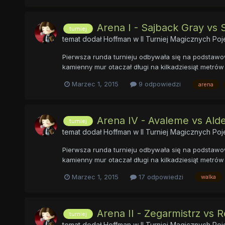
Arena I - Sajback Gray vs
turniej
temat dodał
Hoffman
w
II Turniej Magicznych P
Pierwsza runda turnieju odbywała się na podstawow
kamienny mur otaczał długi na kilkadziesiąt metrów 
Marzec 1, 2015
9 odpowiedzi
arena
Arena IV - Avaleme vs Ald
turniej
temat dodał
Hoffman
w
II Turniej Magicznych P
Pierwsza runda turnieju odbywała się na podstawow
kamienny mur otaczał długi na kilkadziesiąt metrów 
Marzec 1, 2015
17 odpowiedzi
walka
Arena II - Zegarmistrz vs
turniej
temat dodał
Hoffman
w
II Turniej Magicznych P