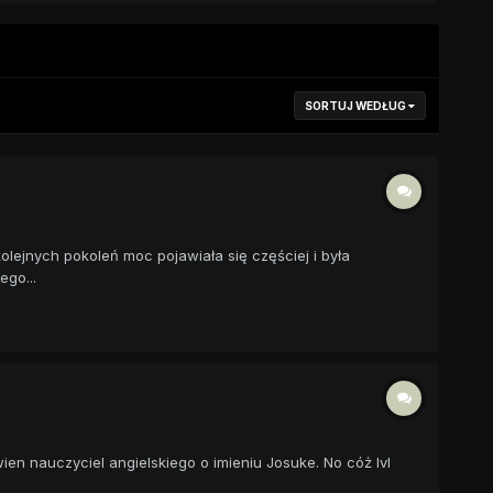
SORTUJ WEDŁUG
kolejnych pokoleń moc pojawiała się częściej i była
ego...
en nauczyciel angielskiego o imieniu Josuke. No cóż lvl