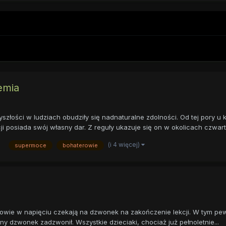
emia
yszłości w ludziach obudziły się nadnaturalne zdolności. Od tej pory u 
i posiada swój własny dar. Z reguły ukazuje się on w okolicach czwart
(i 4 więcej)
supermoce
bohaterowie
owie w napięciu czekają na dzwonek na zakończenie lekcji. W tym pewi
 dzwonek zadzwonił. Wszystkie dzieciaki, chociaż już pełnoletnie...