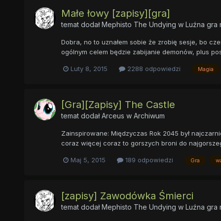
Małe łowy [zapisy][gra]
temat dodał
Mephisto The Undying
w
Luźna gra 
Dobra, no to uznałem sobie że zrobię sesje, bo cze
ogólnym celem będzie zabijanie demonów, plus po
Luty 8, 2015
2288 odpowiedzi
Magia
[Gra][Zapisy] The Castle
temat dodał
Arceus
w
Archiwum
Zainspirowane: Międzyczas Rok 2045 był najczarnie
coraz więcej coraz to gorszych broni do najgorszeg
Maj 5, 2015
189 odpowiedzi
Gra
w
[zapisy] Zawodówka Śmierci
temat dodał
Mephisto The Undying
w
Luźna gra 