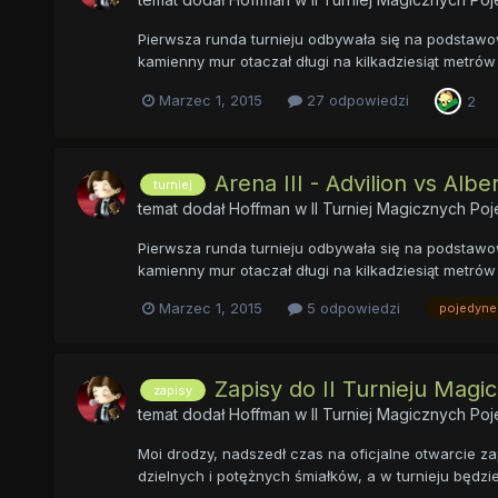
Pierwsza runda turnieju odbywała się na podstawow
kamienny mur otaczał długi na kilkadziesiąt metrów 
Marzec 1, 2015
27 odpowiedzi
2
Arena III - Advilion vs Alb
turniej
temat dodał
Hoffman
w
II Turniej Magicznych P
Pierwsza runda turnieju odbywała się na podstawow
kamienny mur otaczał długi na kilkadziesiąt metrów 
Marzec 1, 2015
5 odpowiedzi
pojedyne
Zapisy do II Turnieju Mag
zapisy
temat dodał
Hoffman
w
II Turniej Magicznych P
Moi drodzy, nadszedł czas na oficjalne otwarcie z
dzielnych i potężnych śmiałków, a w turnieju będz