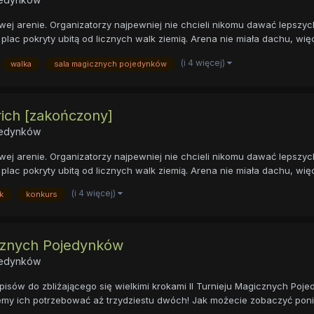
ej arenie. Organizatorzy najpewniej nie chcieli nikomu dawać lepszyc
plac pokryty ubitą od licznych walk ziemią. Arena nie miała dachu, więc
(i 4 więcej)
walka
sala magicznych pojedynków
erich [zakończony]
ojedynków
ej arenie. Organizatorzy najpewniej nie chcieli nikomu dawać lepszyc
plac pokryty ubitą od licznych walk ziemią. Arena nie miała dachu, więc
(i 4 więcej)
k
konkurs
icznych Pojedynków
ojedynków
apisów do zbliżającego się wielkimi krokami II Turnieju Magicznych P
iemy ich potrzebować aż trzydziestu dwóch! Jak możecie zobaczyć poniż