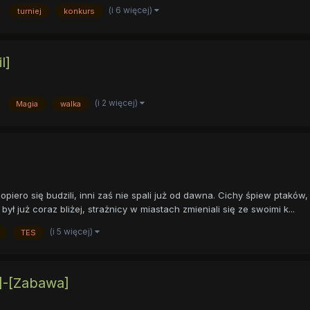
(i 6 więcej)
turniej
konkurs
l]
(i 2 więcej)
Magia
walka
opiero się budzili, inni zaś nie spali już od dawna. Cichy śpiew ptaków
ł już coraz bliżej, strażnicy w miastach zmieniali się ze swoimi k...
(i 5 więcej)
TES
]-[Zabawa]