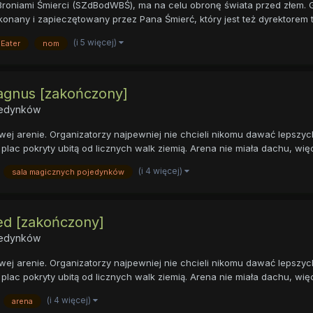
Broniami Śmierci (SZdBodWBŚ), ma na celu obronę świata przed złem.
okonany i zapieczętowany przez Pana Śmierć, który jest też dyrektorem te
(i 5 więcej)
 Eater
nom
agnus [zakończony]
ojedynków
ej arenie. Organizatorzy najpewniej nie chcieli nikomu dawać lepszyc
plac pokryty ubitą od licznych walk ziemią. Arena nie miała dachu, więc
(i 4 więcej)
sala magicznych pojedynków
d [zakończony]
ojedynków
ej arenie. Organizatorzy najpewniej nie chcieli nikomu dawać lepszyc
plac pokryty ubitą od licznych walk ziemią. Arena nie miała dachu, więc
(i 4 więcej)
arena