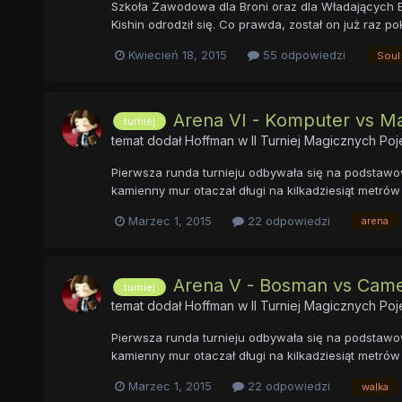
Szkoła Zawodowa dla Broni oraz dla Władających 
Kishin odrodził się. Co prawda, został on już raz p
Kwiecień 18, 2015
55 odpowiedzi
Soul
Arena VI - Komputer vs M
turniej
temat dodał
Hoffman
w
II Turniej Magicznych P
Pierwsza runda turnieju odbywała się na podstawow
kamienny mur otaczał długi na kilkadziesiąt metrów 
Marzec 1, 2015
22 odpowiedzi
arena
Arena V - Bosman vs Came
turniej
temat dodał
Hoffman
w
II Turniej Magicznych P
Pierwsza runda turnieju odbywała się na podstawow
kamienny mur otaczał długi na kilkadziesiąt metrów 
Marzec 1, 2015
22 odpowiedzi
walka