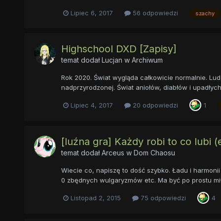
Lipiec 6, 2017
56 odpowiedzi
szachy
Highschool DXD [Zapisy]
temat dodał
Lucjan
w
Archiwum
Rok 2020. Świat wygląda całkowicie normalnie. Ludz
nadprzyrodzonej. Świat aniołów, diabłów i upadłych 
Lipiec 4, 2017
20 odpowiedzi
1
[luźna gra] Każdy robi to co lubi
temat dodał
Arceus
w
Dom Chaosu
Wiecie co, napiszę to dość szybko. Ładu i harmonii 
0 zbędnych wulgaryzmów etc. Ma być po prostu miło 
Listopad 2, 2015
75 odpowiedzi
4