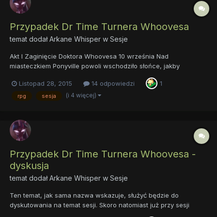
Przypadek Dr Time Turnera Whoovesa
temat dodał
Arkane Whisper
w
Sesje
Akt I Zaginięcie Doktora Whoovesa 10 września Nad
miasteczkiem Ponyville powoli wschodziło słońce, jakby
niechętnie wynurzając się zza wzgórz. Zwiewny obłok mgły oraz
Listopad 28, 2015
14 odpowiedzi
1
cisza otulały budynki, których mieszkańcy wciąż jeszcze
pogrążeni byli w niespokojnych snach. W pow...
(i 4 więcej)
rpg
sesja
Przypadek Dr Time Turnera Whoovesa -
dyskusja
temat dodał
Arkane Whisper
w
Sesje
Ten temat, jak sama nazwa wskazuje, służyć będzie do
dyskutowania na temat sesji. Skoro natomiast już przy sesji
jesteśmy, to ja to widzę tak. Jest czwórka graczy, więc w