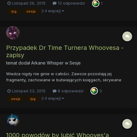
Listopad 26, 2015
13 odpowiedzi
1
sobotę, najpewniej, możemy zaczynać. Początek dla Waszych
postaci, a raczej początki, są już prawie gotowe....
(i 4 więcej)
rpg
sesja
Przypadek Dr Time Turnera Whoovesa -
zapisy
temat dodał
Arkane Whisper
w
Sesje
Wiedza nigdy nie ginie w całości. Zawsze pozostają jej
fragmenty, zachowane w butwiejących księgach, skrywane
pośród niszczejących gmachów, zakorzenione w zakamarkach
Listopad 23, 2015
8 odpowiedzi
3
pamięci starców. Uśpione sekrety, czekające na dociekliwy
umysł, który to, wiedziony ciekawością, wsłucha się w ich
(i 4 więcej)
sesja
rpg
szepty, wkraczają...
1000 powodów by lubić Whooves'a