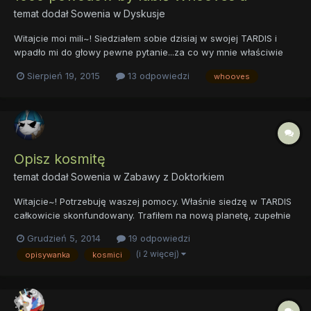
temat dodał
Sowenia
w
Dyskusje
Witajcie moi mili~! Siedziałem sobie dzisiaj w swojej TARDIS i
wpadło mi do głowy pewne pytanie...za co wy mnie właściwie
lubicie? Nie to żebym uważał, że nie mam cech, za które można
Sierpień 19, 2015
13 odpowiedzi
whooves
mnie lubić, o nie nie~ Bynajmniej! Sam uważam, że jestem dosyć
przystojny i klacze za mną przepadają i wielu inter...
Opisz kosmitę
temat dodał
Sowenia
w
Zabawy z Doktorkiem
Witajcie~! Potrzebuję waszej pomocy. Właśnie siedzę w TARDIS
całkowicie skonfundowany. Trafiłem na nową planetę, zupełnie
sobie nieznaną. Żyje tutaj całe mrowie obcych stworów
Grudzień 5, 2014
19 odpowiedzi
wszelakiej maści, których nigdy wcześniej na oczy nie
(i 2 więcej)
opisywanka
kosmici
widziałem. Nie wiem czego mogę się po nich spodziewać. I tu...