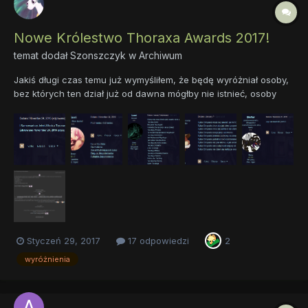
Nowe Królestwo Thoraxa Awards 2017!
temat dodał
Szonszczyk
w
Archiwum
Jakiś długi czas temu już wymyśliłem, że będę wyróżniał osoby,
bez których ten dział już od dawna mógłby nie istnieć, osoby
które dodały drewna do ogniska zwanego "Nowym Królestwem
Thoraxa". Także bez przedłużania: 1. Najbardziej aktywna osoba
2. Ten od ambitnych tytuł...
Styczeń 29, 2017
17 odpowiedzi
2
wyróżnienia