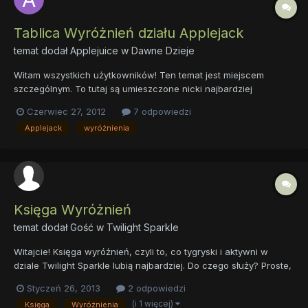
Tablica Wyróżnień działu Applejack
temat dodał
Applejuice
w
Dawne Dzieje
Witam wszystkich użytkowników! Ten temat jest miejscem
szczególnym. To tutaj są umieszczone nicki najbardziej
zasłużonych osób w tym dziale. To tutaj każdy może podziwiać
Czerwiec 27, 2012
7 odpowiedzi
innych za to, co dobrego zrobili! Osoby, umieszczone na tej
Applejack
wyróżnienia
Tablicy Chwały, są bardzo wyróżnione. To dzięki nim dział się
rozwi...
Księga Wyróżnień
temat dodał Gość w
Twilight Sparkle
Witajcie! Księga wyróżnień, czyli to, co tygryski i aktywni w
dziale Twilight Sparkle lubią najbardziej. Do czego służy? Proste,
jeżeli jesteś stale aktywny w dziale Twilight, w dyskusjach,
Styczeń 26, 2013
2 odpowiedzi
zabawach, lub Sali Magicznych Pojedynków? Wykazujesz
(i 1 więcej)
Księga
Wyróżnienia
ogólne zainteresowanie postacią Twilight i jej działem,...