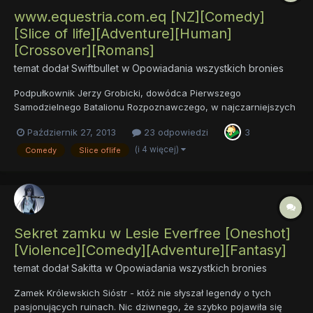
www.equestria.com.eq [NZ][Comedy]
[Slice of life][Adventure][Human]
[Crossover][Romans]
temat dodał
Swiftbullet
w
Opowiadania wszystkich bronies
Podpułkownik Jerzy Grobicki, dowódca Pierwszego
Samodzielnego Batalionu Rozpoznawczego, w najczarniejszych
snach nie przypuszczał, że wraz ze swoją elitarną jednostką
Październik 27, 2013
23 odpowiedzi
3
zamiast w Afganistanie roku 2012, wyląduje w magiczniej krainie
pełnej gadających kucyków, podczas inwazji Changlingów na
(i 4 więcej)
Comedy
Slice oflife
Canterlot....
Sekret zamku w Lesie Everfree [Oneshot]
[Violence][Comedy][Adventure][Fantasy]
temat dodał
Sakitta
w
Opowiadania wszystkich bronies
Zamek Królewskich Sióstr - któż nie słyszał legendy o tych
pasjonujących ruinach. Nic dziwnego, że szybko pojawiła się