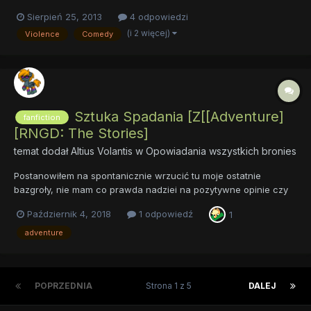
plotka o rzekomych skarbach skrywanych przez jego podziemia.
Sierpień 25, 2013
4 odpowiedzi
Podobno Twilight zabrała tylko klejnoty harmonii, nawet nie
(i 2 więcej)
Violence
Comedy
rozglądając się za jakimikolwiek innymi znaleziskami. Młody...
Sztuka Spadania [Z[[Adventure]
fanfiction
[RNGD: The Stories]
temat dodał
Altius Volantis
w
Opowiadania wszystkich bronies
Postanowiłem na spontanicznie wrzucić tu moje ostatnie
bazgroły, nie mam co prawda nadziei na pozytywne opinie czy
feedback, ale co mi tam... Tytuł: Sztuka Spadania Autor: Altius
Październik 4, 2018
1 odpowiedź
1
Volantis Konsultacje: Wiltonwild Jest to w sumie krótka historia
zapoznania się dwóch z...
adventure
POPRZEDNIA
Strona 1 z 5
DALEJ