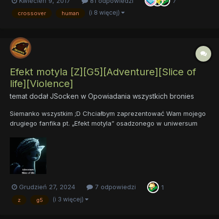
Kwiecień 9, 2017
81 odpowiedzi
7
się stanie, gdy pod postacią alikorna pojawi się program
sztucznej inteligencji z innego świata. Skryty w cieni...
(i 8 więcej)
crossover
human
Efekt motyla [Z][G5][Adventure][Slice of
life][Violence]
temat dodał
JSocken
w
Opowiadania wszystkich bronies
Siemanko wszystkim ;D Chciałbym zaprezentować Wam mojego
drugiego fanfika pt. „Efekt motyla” osadzonego w uniwersum
generacji piątej My Little Pony. Z różnych powodów jego
publikacja przeciągała się niesamowicie, ale jest już po
wszystkim i w końcu mogę go tutaj zamieścić. Zanim otworzy...
Grudzień 27, 2024
7 odpowiedzi
1
(i 3 więcej)
z
g5