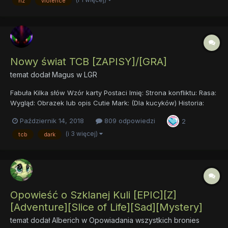
nz
violence
Jest to pierwszy fanfik jaki w ogóle piszę, liczę że się spodoba.
W...
Nowy świat TCB [ZAPISY]/[GRA]
temat dodał
Magus
w
LGR
Fabuła Kilka słów Wzór karty Postaci Imię: Strona konfliktu: Rasa:
Wygląd: Obrazek lub opis Cutie Mark: (Dla kucyków) Historia:
Zdolności: Czyli np zdolny majsterkowicz lub specjalista w
Październik 14, 2018
809 odpowiedzi
2
walce do wyboru. Ewentualnie zdolnoś...
(i 3 więcej)
tcb
dark
Opowieść o Szklanej Kuli [EPIC][Z]
[Adventure][Slice of Life][Sad][Mystery]
temat dodał
Alberich
w
Opowiadania wszystkich bronies