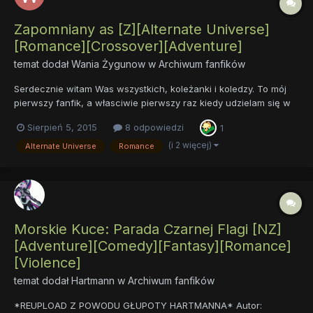
Zapomniany as [Z][Alternate Universe]
[Romance][Crossover][Adventure]
temat dodał
Wania Żygunow
w
Archiwum fanfików
Serdecznie witam Was wszystkich, koleżanki i koledzy. To mój
pierwszy fanfik, a własciwie pierwszy raz kiedy udzielam się w
jakikolwiek sposób w naszym fandomie. Nie skłamię, jeśli
Sierpień 5, 2015
8 odpowiedzi
1
powiem że jest to pierwsze opowiadanie napisane przeze mnie
w ogóle. Gorąco was zapraszam do przeczytania tych paru str...
(i 2 więcej)
Alternate Universe
Romance
Morskie Kuce: Parada Czarnej Flagi [NZ]
[Adventure][Comedy][Fantasy][Romance]
[Violence]
temat dodał
Hartmann
w
Archiwum fanfików
*REUPLOAD Z POWODU GŁUPOTY HARTMANNA* Autor: