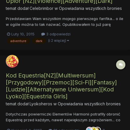
Upiór [NZ][Violence][Adventure][Dark]
temat dodał
Celebrimbor
w
Opowiadania wszystkich bronies
Przedstawiam Wam wszystkim mojego pierwszego fanfika... o ile
w ogóle można to tak nazwać. Opublikowałem to już parę
miesięcy temu na MLPFiction, teraz publikuję tutaj, ponieważ...
Luty 10, 2015
3 odpowiedzi
no, bo tak. Pomysł wpadł podczas grania w "Śródziemie: Cień
(i 2 więcej)
adventure
dark
Mordoru" i na tejże grze się wzorowałem, mimo to nadal nie...
Kod Equestria[NZ][Multiwersum]
[Przygodowy][Przemoc][Sci-Fi][Fantasy]
[Ludzie][Alternatywne Uniwersum][Kod
Lyoko][Equestria Girls]
temat dodał
Lyokoheros
w
Opowiadania wszystkich bronies
Dotychczas powierniczki Elementów Harmonii potrafiły obronić
Equestrię przed każdym, nawet największym zagrożeniem... co
jednak będzie, jeśli to one okażą się zagrożeniem? Tak właśnie