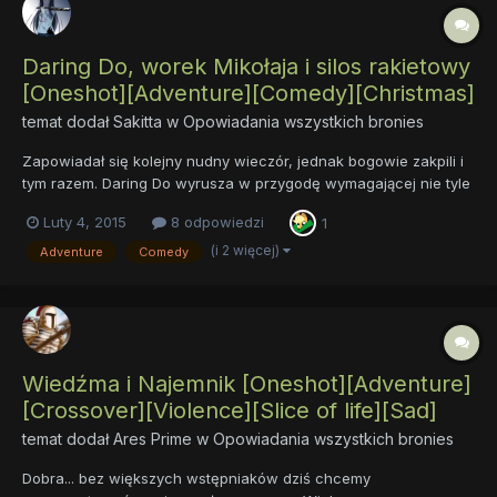
Daring Do, worek Mikołaja i silos rakietowy
[Oneshot][Adventure][Comedy][Christmas]
temat dodał
Sakitta
w
Opowiadania wszystkich bronies
Zapowiadał się kolejny nudny wieczór, jednak bogowie zakpili i
tym razem. Daring Do wyrusza w przygodę wymagającej nie tyle
sprytu i odwagi, co mocnej głowy w starciu z wódką. Starałem
Luty 4, 2015
8 odpowiedzi
1
się, aby przyzwoitość nawet tu nie zawitała. Opowiadanie
stworzone nie tyle z artystycznej potrzeby, co z samej chę...
(i 2 więcej)
Adventure
Comedy
Wiedźma i Najemnik [Oneshot][Adventure]
[Crossover][Violence][Slice of life][Sad]
temat dodał
Ares Prime
w
Opowiadania wszystkich bronies
Dobra... bez większych wstępniaków dziś chcemy