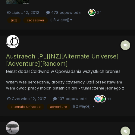
Lipiec 12, 2012
478 odpowiedzi
24
(i 8 więcej)
[nz]
crossover
Austraeoh [PL][NZ][Alternate Universe]
[Adventure][Random]
temat dodał
Coldwind
w
Opowiadania wszystkich bronies
Witam was serdecznie, drodzy czytelnicy. Dziś przedstawiam
wam owoc pracy moich ostatnich dni - tłumaczenie jednego z
najdłuższych i najlepszych fanfików światowego fandomu. Tym
Czerwiec 12, 2017
137 odpowiedzi
13
razem to nie jest żart. Kolejne rozdziały postaram się wydawać
regularnie, co trzy dni. No to co,...
(i 2 więcej)
alternate universe
adventure