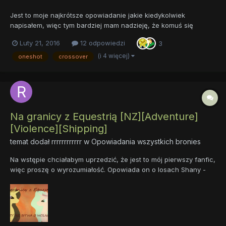
Jest to moje najkrótsze opowiadanie jakie kiedykolwiek
napisałem, więc tym bardziej mam nadzieję, że komuś się
spodoba, a jak nie to trudno. Zainspirowałem się moją ulubioną
Luty 21, 2016
12 odpowiedzi
3
grą komputerową, przez co to uniwersum uważam za swoją,
własną perłę. Napisałem je na konkurs Dolara i zajęło ostatnie
(i 4 więcej)
oneshot
crossover
mi...
Na granicy z Equestrią [NZ][Adventure]
[Violence][Shipping]
temat dodał
rrrrrrrrrrrr
w
Opowiadania wszystkich bronies
Na wstępie chciałabym uprzedzić, że jest to mój pierwszy fanfic,
więc proszę o wyrozumiałość. Opowiada on o losach Shany -
klaczy, która musi stawić czoła strasznej rzeczywistości. Anedria
- państwo, w którym przyszła na świat - zostaje przejęte przez
wojsko Królowej Samevry. Nowa władczyni wy...