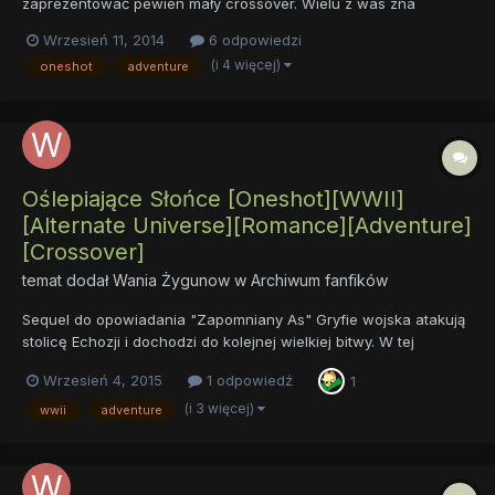
zaprezentować pewien mały crossover. Wielu z was zna
Wiedźmę, pewna część też Zmienić swe Życie. A pewien fan
Wrzesień 11, 2014
6 odpowiedzi
tych dwóch opowiadań uraczył nas kilkoma ciekawymi artami z
(i 4 więcej)
oneshot
adventure
tych fików, toteż postanowiliśmy z Zodiakiem napisać w
podzięce mały crossover, b...
Oślepiające Słońce [Oneshot][WWII]
[Alternate Universe][Romance][Adventure]
[Crossover]
temat dodał
Wania Żygunow
w
Archiwum fanfików
Sequel do opowiadania "Zapomniany As" Gryfie wojska atakują
stolicę Echozji i dochodzi do kolejnej wielkiej bitwy. W tej
zawierusze młody pilot Sasza Żygunow próbuje odnaleźć swoją
Wrzesień 4, 2015
1 odpowiedź
1
miłość Spitfire i rozwikłać zagadkę swojej przeszłości.
Niespodziewanie w jego życiu pojawia się inna klacz......
(i 3 więcej)
wwii
adventure