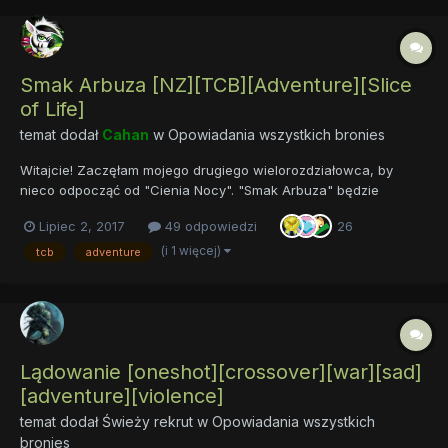
Smak Arbuza [NZ][TCB][Adventure][Slice
of Life]
temat dodał
Cahan
w
Opowiadania wszystkich bronies
Witajcie! Zaczęłam mojego drugiego wielorozdziałowca, by
nieco odpocząć od "Cienia Nocy". "Smak Arbuza" będzie
fanfikiem dużo krótszym i lżejszym. Postanowiłam się zmierzyć z
Lipiec 2, 2017
49 odpowiedzi
26
TCB oraz z self insertem i narracją pierwszoosobową (z której
korzystałam dotąd jedynie przy krótkich formach)....
(i 1 więcej)
tcb
adventure
Lądowanie [oneshot][crossover][war][sad]
[adventure][violence]
temat dodał
Świeży rekrut
w
Opowiadania wszystkich
bronies