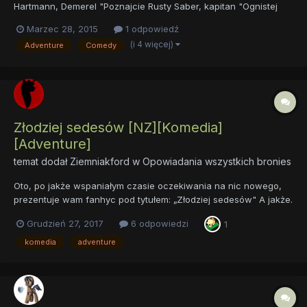
Hartmann, Demerel "Poznajcie Rusty Saber, kapitan "Ognistej
Łajby"! Do tej pory jej życie było pasmem sukcesów, ale
Marzec 28, 2015
1 odpowiedź
wszystko się kiedyś kończy. Wszystko zmienia się, gdy zostaje
(i 4 więcej)
Adventure
Comedy
wraz z pirackimi towarzyszami zaproszona na ucztę
organizowaną przez...
Złodziej sedesów [NZ][Komedia]
[Adventure]
temat dodał
Ziemniakford
w
Opowiadania wszystkich bronies
Oto, po jakże wspaniałym czasie oczekiwania na nic nowego,
prezentuje wam fanhyc pod tytułem: „Złodziej sedesów" A jakże.
Cóż mogę powiedzieć...a w zasadzie napisać. normalnie nie
Grudzień 27, 2017
6 odpowiedzi
1
pisałbym tego, bo uważam to za chory pomysł, ale jako że
komuś obiecałem napisanie tego (ten ktoś w...
komedia
adventure