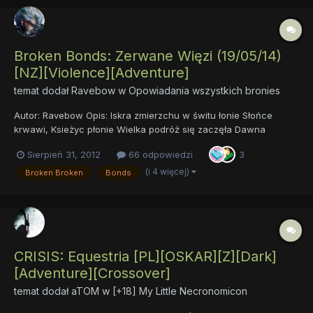
Broken Bonds: Zerwane Więzi (19/05/14)
[NZ][Violence][Adventure]
temat dodał
Ravebow
w
Opowiadania wszystkich bronies
Autor: Ravebow Opis: Iskra zmierzchu w świtu łonie Słońce
krwawi, Ksieżyc płonie Wielka podróż się zaczęła Dawna
chwała nie minęła Wszystkiemu winna jedna osoba Ostani cykl,
Sierpień 31, 2012
66 odpowiedzi
3
ostatnia doba. Epicka przygoda właśnie się rozpoczęła.
Pradawny wróg powrócił i pogrążył cały świat w wojnie. Eque...
(i 4 więcej)
Broken Broken
Bonds
CRISIS: Equestria [PL][OSKAR][Z][Dark]
[Adventure][Crossover]
temat dodał
aTOM
w
[+18] My Little Necronomicon