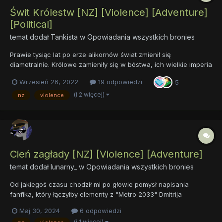
Świt Królestw [NZ] [Violence] [Adventure]
[Political]
temat dodał
Tankista
w
Opowiadania wszystkich bronies
Prawie tysiąc lat po erze alikornów świat zmienił się
diametralnie. Królowe zamieniły się w bóstwa, ich wielkie imperia
upadły, rozbiły się na niewielkie księstwa, królestwa wiecznie
Wrzesień 26, 2022
19 odpowiedzi
5
skłócone i pogrążone w wiecznych wojnach. Po dawnych
czasach harmonii i pokoju nie pozostał nawet ślad. Podobnie
(i 2 więcej)
nz
violence
spra...
Cień zagłady [NZ] [Violence] [Adventure]
temat dodał
lunarny_
w
Opowiadania wszystkich bronies
Od jakiegoś czasu chodził mi po głowie pomysł napisania
fanfika, który łączyłby elementy z "Metro 2033" Dmitrija
Głuchowskiego ze światem MLP:FIM. W końcu po tygodniach
Maj 30, 2024
6 odpowiedzi
myślenia nad zamysłem fabuły zdecydowałem się napisać go.
(i 1 więcej)