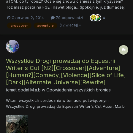
aTOM, co ty robisz? Gdzie się znowu ciśniesz z tym kryzysem?
Toż masz posta na FGE i nawet bloga... Spokojnie, już tłumaczę:
ze względu na to, że na blogu czy w komentarzach nie da
Czerwiec 2, 2014
79 odpowiedzi
4
prowadzić się tak, hmm, "aktywnej" dyskusji jak na forum,
postanowiłem założyć tutaj temat. Nadto może to być dobr...
(i 2 więcej)
crossover
adventure
Wszystkie Drogi prowadzą do Equestrii
Writer's Cut [NZ][Crossover][Adventure]
[Human?][Comedy][Violence][Slice of Life]
[Dark][Alternate Universe][Rewrite]
temat dodał
M.a.b
w
Opowiadania wszystkich bronies
Witam wszystkich serdecznie w temacie poświęconym:
Wszystkie Drogi prowadzą do Equestrii Writer's Cut Autor: M.a.b
Krótki Opis: To co zwykle - człowiek, meh życie, problemy, a tu
nagle bum! Piękna perspektywa gniota? Coś się zmieniło? Jeśli
tak, to na ile? Czy da s...