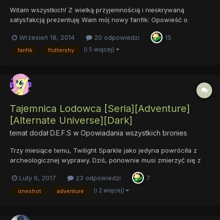
Witam wszystkich! Z wielką przyjemnością i nieskrywaną
satysfakcją prezentuję Wam mój nowy fanfik: Opowieść o
Szklanej Kuli Tym razem publikuję całe opowiadanie, napisane
Wrzesień 18, 2014
20 odpowiedzi
15
od początku do końca. Jestem dość zadowolony z tego tekstu i,
wydaje mi się, dumny. Jedna...
(i 5 więcej)
fanfik
fluttershy
Tajemnica Lodowca [Seria][Adventure]
[Alternate Universe][Dark]
temat dodał
D.E.F.S
w
Opowiadania wszystkich bronies
Trzy miesiące temu, Twilight Sparkle jako jedyna powróciła z
archeologicznej wyprawy. Dziś, ponownie musi zmierzyć się z
demonami przeszłości Sequel Serii "Legendy Lodowca"
Luty 6, 2017
23 odpowiedzi
7
autorstwa @Arkane Whisper Serce Północy Tajemnica Lodowca
Miasto Umarłych Rozdział...
(i 2 więcej)
oneshot
adventure