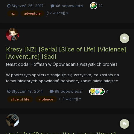
Styczeń 25, 2017
46 odpowiedzi
12
(i 2 więcej)
nz
adventure
Kresy [NZ] [Seria] [Slice of Life] [Violence]
[Adventure] [Sad]
temat dodał
Hoffman
w
Opowiadania wszystkich bronies
W poniższym spoilerze znajduje się wszystko, co zostało na
temat niektórych opowiadań napisane, zanim miała miejsce
kolejna aktualizacja. Przechodząc do rzeczy, jak zapewne
Styczeń 18, 2014
89 odpowiedzi
9
wiecie, pierwotnie było tu tylko opowiadanie napisanie na
edycję specjalną „Święta, święta…”. Już w...
(i 3 więcej)
slice of life
violence