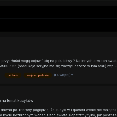
j przyszłości mogą pojawić się na polu bitwy ? Na innych armiach świa
MSBS 5.56 (produkcja seryjna ma się zacząć jeszcze w tym roku) http:...
(i 4 więcej)
militaria
wojsko polskie
a na temat kucyków
wna po Tribrony poglądzie, że kucyki w Equestrii wcale nie mają tak r
bycie bezbronnym wobec złego świata. Popatrzmy tylko, jak poszczegó