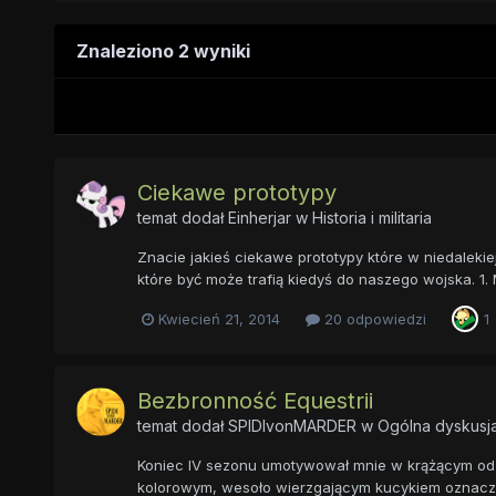
Znaleziono 2 wyniki
Ciekawe prototypy
temat dodał
Einherjar
w
Historia i militaria
Znacie jakieś ciekawe prototypy które w niedalekie
które być może trafią kiedyś do naszego wojska. 1. 
Kwiecień 21, 2014
20 odpowiedzi
1
Bezbronność Equestrii
temat dodał
SPIDIvonMARDER
w
Ogólna dyskusj
Koniec IV sezonu umotywował mnie w krążącym od da
kolorowym, wesoło wierzgającym kucykiem oznacza 