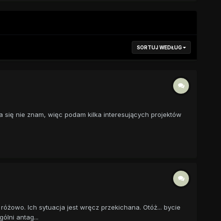
SORTUJ WEDŁUG
ta się nie znam, więc podam kilka interesujących projektów
óżowo. Ich sytuacja jest wręcz przekichana. Otóż... bycie
lni antag...