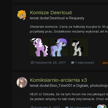
Komisze Deerloud
temat dodał
Deerloud
w
Requesty
Otwieram komisze. Cena za fullbody kucyka to 30 p
przykłady prac. Dodatkowo możemy wykonać art tra
Październik 29, 2017
1 odpowiedź
zam
Komiksiarnio-arciarnia x3
temat dodał
Elion_Time001
w
Digitale, photoshopy
HEJO o/ Szkoda, że na tym forum nie ma jakiegoś te
że jestem artystą i to taki mały mój temacik. Choć 
Kwiecień 8, 2017
26 odpowiedzi