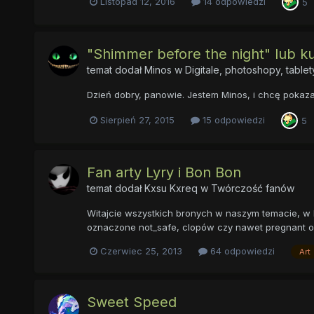
Listopad 12, 2016
14 odpowiedzi
5
"Shimmer before the night" lub k
temat dodał
Minos
w
Digitale, photoshopy, tablet
Dzień dobry, panowie. Jestem Minos, i сhcę pokazać 
Sierpień 27, 2015
15 odpowiedzi
5
Fan arty Lyry i Bon Bon
temat dodał
Kxsu Kxreq
w
Twórczość fanów
Witajcie wszystkich bronych w naszym temacie, w 
oznaczone not_safe, clopów czy nawet pregnant oraz
Czerwiec 25, 2013
64 odpowiedzi
Art
Sweet Speed