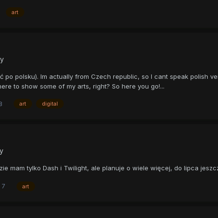
art
ty
o polsku). Im actually from Czech republic, so I cant speak polish very w
 here to show some of my arts, right? So here you go!...
8
art
digital
ty
e mam tylko Dash i Twilight, ale planuje o wiele więcej, do lipca jesz
7
art