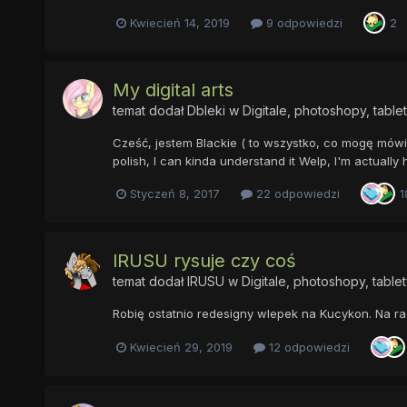
Kwiecień 14, 2019
9 odpowiedzi
2
My digital arts
temat dodał
Dbleki
w
Digitale, photoshopy, table
Cześć, jestem Blackie ( to wszystko, co mogę mówić p
polish, I can kinda understand it Welp, I'm actually
Styczeń 8, 2017
22 odpowiedzi
1
lRUSU rysuje czy coś
temat dodał
lRUSU
w
Digitale, photoshopy, table
Robię ostatnio redesigny wlepek na Kucykon. Na razi
Kwiecień 29, 2019
12 odpowiedzi