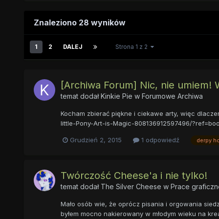
Znaleziono 28 wyników
1
2
DALEJ
Strona 1 z 2
[Archiwa Forum] Nic, nie umiem! 
temat dodał
Kinkie Pie
w
Forumowe Archiwa
Kocham zbierać piękne i ciekawe arty, więc dlacze
little-Pony-Art-is-Magic-808136912597496/?ref=boo
Grudzień 2, 2015
1 odpowiedź
derpy h
Twórczość Cheese'a i nie tylko!
temat dodał
The Silver Cheese
w
Prace graficzn
Mało osób wie, że oprócz pisania i orgowania sied
byłem mocno nakierowany w młodym wieku na kreatyw