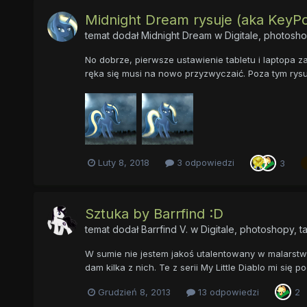
Midnight Dream rysuje (aka KeyP
temat dodał
Midnight Dream
w
Digitale, photosho
No dobrze, pierwsze ustawienie tabletu i laptopa 
ręka się musi na nowo przyzwyczaić. Poza tym rysun
Luty 8, 2018
3 odpowiedzi
3
Sztuka by Barrfind :D
temat dodał
Barrfind V.
w
Digitale, photoshopy, t
W sumie nie jestem jakoś utalentowany w malarstwie 
dam kilka z nich. Te z serii My Little Diablo mi się 
Grudzień 8, 2013
13 odpowiedzi
2