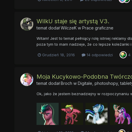
WilkU staje się artystą V3.
temat dodał
WilczeK
w
Prace graficzne
Witam! Jest to temat pełniący rolę istniej reklamy 
poza tym to mam nadzieje, że co lepsze koleżanki 
Grudzień 18, 2016
14 odpowiedzi
4
Moja Kucykowo-Podobna Twórcz
temat dodał
Broch
w
Digitale, photoshopy, tablet
Ok, jako że jestem beznadziejny w rozpoczynaniu 