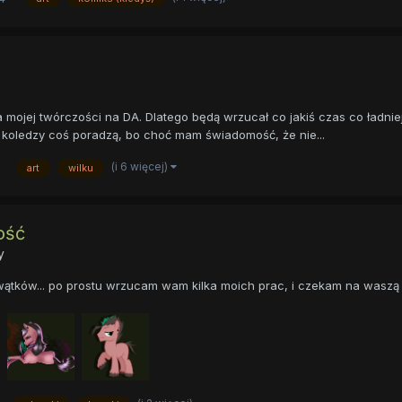
dla mojej twórczości na DA. Dlatego będą wrzucał co jakiś czas co ładni
i koledzy coś poradzą, bo choć mam świadomość, że nie...
(i 6 więcej)
art
wilku
ość
y
wątków... po prostu wrzucam wam kilka moich prac, i czekam na waszą 