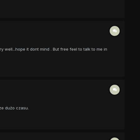
ell...hope it dont mind . But free feel to talk to me in
cze dużo czasu.