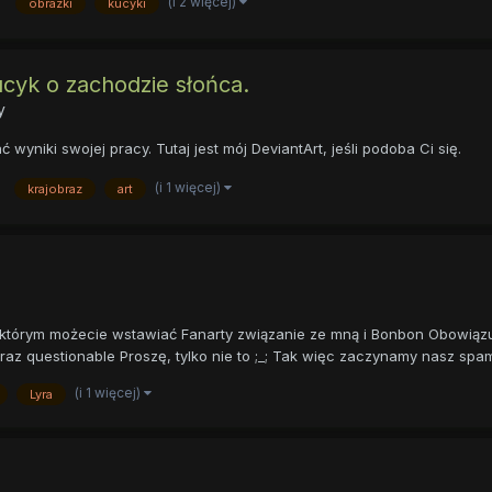
(i 2 więcej)
obrazki
kucyki
ucyk o zachodzie słońca.
y
wyniki swojej pracy. Tutaj jest mój DeviantArt, jeśli podoba Ci się.
(i 1 więcej)
krajobraz
art
którym możecie wstawiać Fanarty związanie ze mną i Bonbon Obowiązuje
 questionable Proszę, tylko nie to ;_; Tak więc zaczynamy nasz spam ^
(i 1 więcej)
Lyra