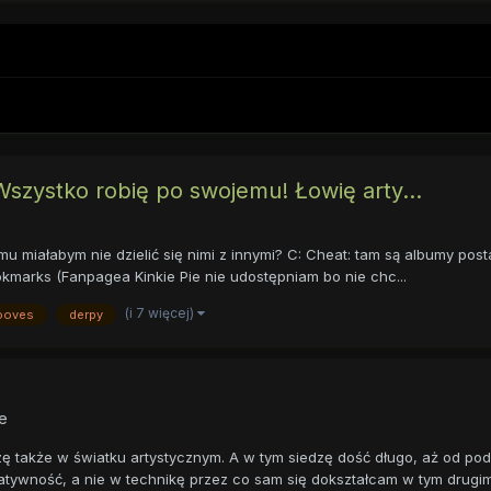
Wszystko robię po swojemu! Łowię arty...
mu miałabym nie dzielić się nimi z innymi? C: Cheat: tam są albumy p
kmarks (Fanpagea Kinkie Pie nie udostępniam bo nie chc...
(i 7 więcej)
ooves
derpy
e
zę także w światku artystycznym. A w tym siedzę dość długo, aż od pod
ność, a nie w technikę przez co sam się dokształcam w tym drugim i .