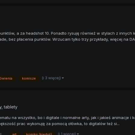
unktów, a za headshot 10. Ponadto rysuję również w stylach z innych 
de, bez płacenia punktów. Wrzucam tylko trzy przykłady, więcej na DA
(i 3 więcej)
ówienia
komisze
, tablety
matu na wszystko, bo i digitale i normalne arty, jak i jakieś animacje
większość prac wykonuję za pomocą ołówka, to digitalów też si...
(i 1 więcej)
4
art
komiks (kiedyś)