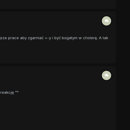
ejsze prace aby zgarniać +-y i być bogatym w cholerę. A tak
reakcję ^^