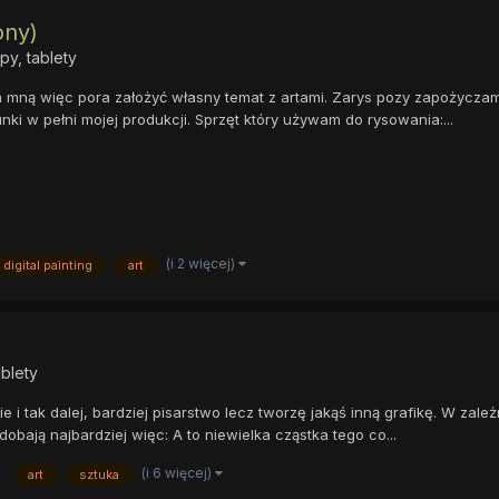
ony)
py, tablety
za mną więc pora założyć własny temat z artami. Zarys pozy zapożyczam
ki w pełni mojej produkcji. Sprzęt który używam do rysowania:...
(i 2 więcej)
digital painting
art
ablety
i tak dalej, bardziej pisarstwo lecz tworzę jakąś inną grafikę. W zależ
podobają najbardziej więc: A to niewielka cząstka tego co...
(i 6 więcej)
art
sztuka