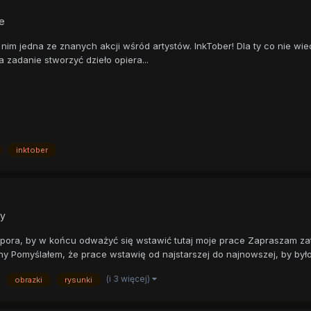
e
 nim jedna ze znanych akcji wśród artystów. InkTober! Dla ty co nie wie
 zadanie stworzyć dzieło opiera...
inktober
ty
 pora, by w końcu odważyć się wstawić tutaj moje prace Zapraszam z
eny Pomyślałem, że prace wstawię od najstarszej do najnowszej, by było 
(i 3 więcej)
obrazki
rysunki