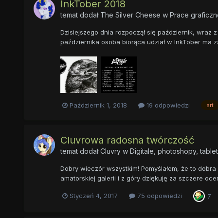
InkTober 2018
temat dodał
The Silver Cheese
w
Prace graficzn
Dzisiejszego dnia rozpoczął się październik, wraz z
października osoba biorąca udział w InkTober ma za
Październik 1, 2018
19 odpowiedzi
art
Cluvrowa radosna twórczość
temat dodał
Cluvry
w
Digitale, photoshopy, table
Dobry wieczór wszystkim! Pomyślałem, że to dobra
amatorskiej galerii i z góry dziękuję za szczere oc
Styczeń 4, 2017
75 odpowiedzi
7