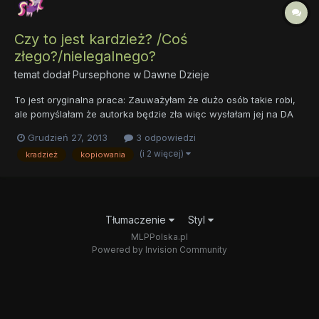
Czy to jest kardzież? /Coś
złego?/nielegalnego?
temat dodał
Pursephone
w
Dawne Dzieje
To jest oryginalna praca: Zauważyłam że dużo osób takie robi,
ale pomyślałam że autorka będzie zła więc wysłałam jej na DA
zapytanie czy się nie obrazi i podałam linka do pracy. Niestety
Grudzień 27, 2013
3 odpowiedzi
nie odpisuje a ja się zaczynam bać czy nie zostanę osądzona za
(i 2 więcej)
kradzież
kopiowania
kradzież praw autorskich czy coś w tym stylu. S...
Tłumaczenie
Styl
MLPPolska.pl
Powered by Invision Community