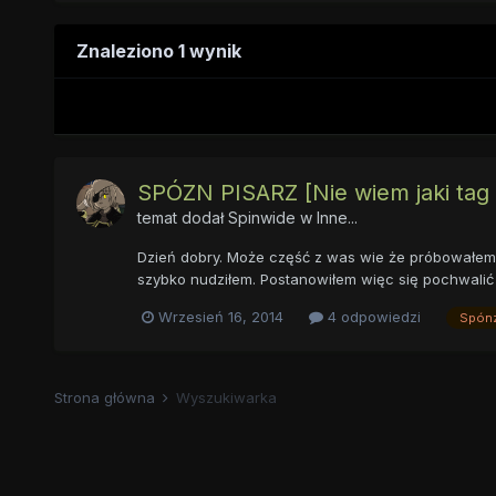
Znaleziono 1 wynik
SPÓZN PISARZ [Nie wiem jaki tag 
temat dodał
Spinwide
w
Inne...
Dzień dobry. Może część z was wie że próbowałem j
szybko nudziłem. Postanowiłem więc się pochwalić i
Wrzesień 16, 2014
4 odpowiedzi
Spónz
Strona główna
Wyszukiwarka