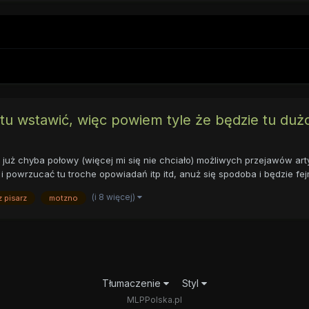
tu wstawić, więc powiem tyle że będzie tu dużo
uż chyba połowy (więcej mi się nie chciało) możliwych przejawów artyz
 powrzucać tu troche opowiadań itp itd, anuż się spodoba i będzie fejm
(i 8 więcej)
 pisarz
motzno
Tłumaczenie
Styl
MLPPolska.pl