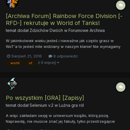
[Archiwa Forum] Rainbow Force Division [-
RFD-] rekrutuje w World of Tanks!
temat dodał
Zdzichów Dwóch
w
Forumowe Archiwa
W jakimkolwiek wieku jesteś i nieważne jak często grasz w
WoT'a to jesteś mile widziany w naszym klanie! Nie wymagamy
niczego tylko dobrej zabawy! Link do klanu:
Sierpień 21, 2016
8 odpowiedzi
https://eu.wargaming.net/clans/wot/500030663/ Gdyby ktoś
(i 9 więcej)
world
of
chciał mieć możliwość komunikowania się to zapraszam na
serwer Dis...
Po wszystkim [GRA] [Zapisy]
temat dodał
Selenium v.2
w
Luźna gra ról
A więc zakładam sesję w uniwersum książki, którą piszę.
Naprawdę, nie musicie znać jej fabuły, tylko przestrzegajcie
zasad. Pytania czy dana rzecz istnieje w tym świecie jak i inne