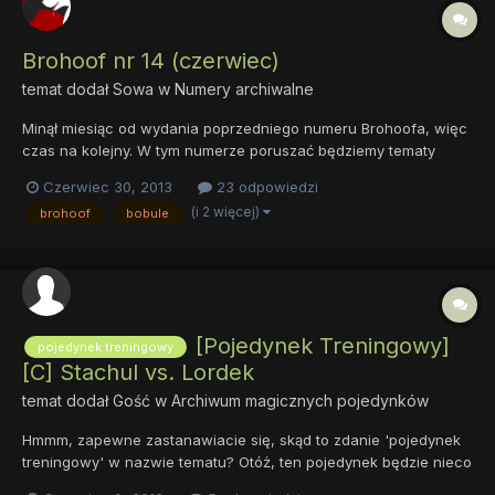
Brohoof nr 14 (czerwiec)
temat dodał
Sowa
w
Numery archiwalne
Minął miesiąc od wydania poprzedniego numeru Brohoofa, więc
czas na kolejny. W tym numerze poruszać będziemy tematy
trudne, co zresztą zauważyć można od razu po okładce.
Czerwiec 30, 2013
23 odpowiedzi
Equestria Grils, Akcja Antyhejter kucykowy, dwa ciekawe
(i 2 więcej)
brohoof
bobule
wywiady, oraz wiele recenzji fanfików — to tylko część
artykułów, które m...
[Pojedynek Treningowy]
pojedynek treningowy
[C] Stachul vs. Lordek
temat dodał Gość w
Archiwum magicznych pojedynków
Hmmm, zapewne zastanawiacie się, skąd to zdanie 'pojedynek
treningowy' w nazwie tematu? Otóż, ten pojedynek będzie nieco
odstawał od obecnych standardów. Ten pojedynek będzie służył