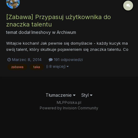
[Zabawa] Przypasuj użytkownika do
znaczka talentu
temat dodał
Imeshovy
w
Archiwum
Witajcie kochani! Jak pewnie się domyślacie - każdy kucyk ma
swój talent, który skutkuje pojawieniem się znaczka talentu. Co
prawda Cutie Mark Crusaders jeszcze nie zdołały zdobyć
Marzec 8, 2014
191 odpowiedzi
swoich znaczków, lecz bardzo pilnie harują by spełnić swoje
(i 8 więcej)
zabawa
taka
najskrytsze marzenie. Zresztą można wyżej zauważyć, że p...
Tłumaczenie
Styl
MLPPolska.pl
Powered by Invision Community