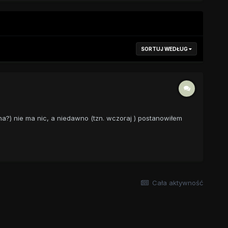
SORTUJ WEDŁUG
na?) nie ma nic, a niedawno (tzn. wczoraj ) postanowiłem
Cała aktywność