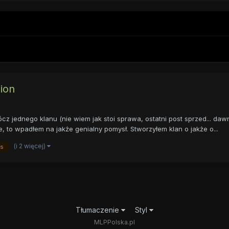
lion
z jednego klanu (nie wiem jak stoi sprawa, ostatni post sprzed... daw
e, to wpadłem na jakże genialny pomysł. Stworzyłem klan o jakże o...
(i 2 więcej)
s
Tłumaczenie
Styl
MLPPolska.pl