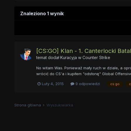
Znaleziono 1 wynik
[CS:GO] Klan - 1. Canterlocki Bata
temat dodał
Kuracyja
w
Counter Strike
No witam Was. Ponieważ mały ruch w dziale, a opróc
wrócić do CS'a i kupiłem "odsłonę" Global Offensiv
Luty 4, 2015
9 odpowiedzi
cs:go
c
Strona główna
Wyszukiwarka