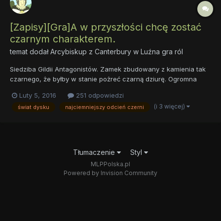
[Zapisy][Gra]A w przyszłości chcę zostać
czarnym charakterem.
temat dodał
Arcybiskup z Canterbury
w
Luźna gra ról
Siedziba Gildii Antagonistów. Zamek zbudowany z kamienia tak
czarnego, że byłby w stanie pożreć czarną dziurę. Ogromna
ilość wąskich, wysoki wież, z których to wyrastają jeszcze inne,
Luty 5, 2016
251 odpowiedzi
wysokie wieże. Ściany podziurawione są wysokimi oknami
(i 3 więcej)
świat dysku
najciemniejszy odcień czerni
zakończonymi łukami - koniecznie ostrymi. Personel Gildii dba...
Tłumaczenie
Styl
MLPPolska.pl
Powered by Invision Community