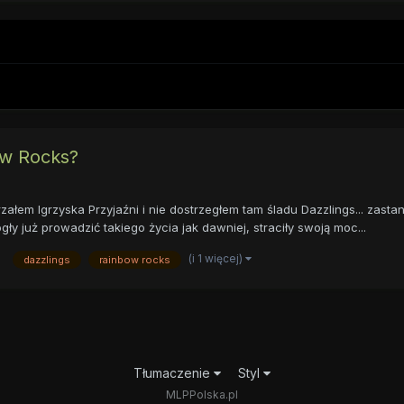
ow Rocks?
łem Igrzyska Przyjaźni i nie dostrzegłem tam śladu Dazzlings... zastan
 już prowadzić takiego życia jak dawniej, straciły swoją moc...
(i 1 więcej)
dazzlings
rainbow rocks
Tłumaczenie
Styl
MLPPolska.pl