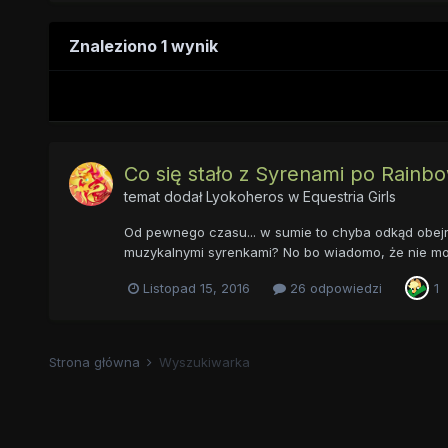
Znaleziono 1 wynik
Co się stało z Syrenami po Rainb
temat dodał
Lyokoheros
w
Equestria Girls
Od pewnego czasu... w sumie to chyba odkąd obejrza
muzykalnymi syrenkami? No bo wiadomo, że nie mogły
Listopad 15, 2016
26 odpowiedzi
1
Strona główna
Wyszukiwarka