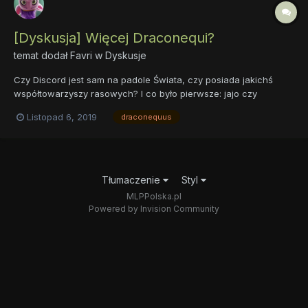
[Dyskusja] Więcej Draconequi?
temat dodał
Favri
w
Dyskusje
Czy Discord jest sam na padole Świata, czy posiada jakichś
współtowarzyszy rasowych? I co było pierwsze: jajo czy
Discord? Oczywiście fandom ma na ten temat wiele własnych
Listopad 6, 2019
draconequus
odpowiedzi, i ile fanficów tyle jej wersji. By nabrać trochę
rozeznania przyrównajmy najpierw jedno stworzenie tego typu
do...
Tłumaczenie
Styl
MLPPolska.pl
Powered by Invision Community