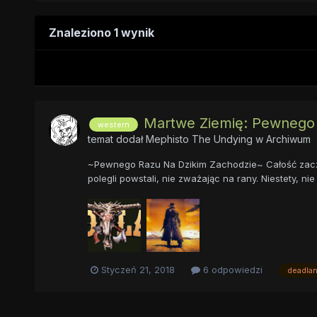
Znaleziono 1 wynik
Martwe Ziemię: Pewnego R
western
temat dodał
Mephisto The Undying
w
Archiwum
~Pewnego Razu Na Dzikim Zachodzie~ Całość zaczęła
polegli powstali, nie zważając na rany. Niestety, n
Styczeń 21, 2018
6 odpowiedzi
deadla