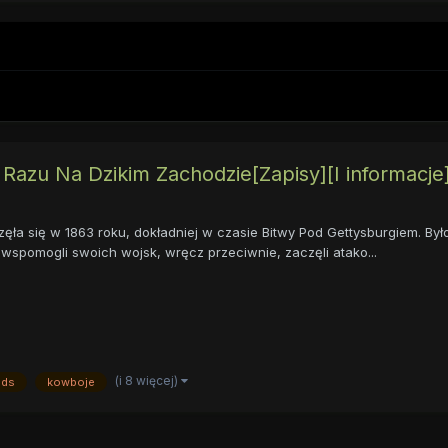
azu Na Dzikim Zachodzie[Zapisy][I informacje
 się w 1863 roku, dokładniej w czasie Bitwy Pod Gettysburgiem. Było 
ie wspomogli swoich wojsk, wręcz przeciwnie, zaczęli atako...
(i 8 więcej)
nds
kowboje