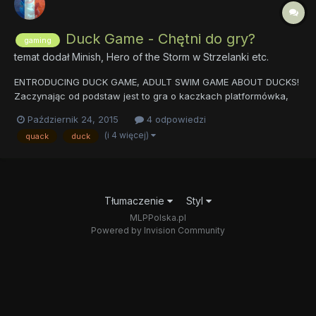
Duck Game - Chętni do gry?
gaming
temat dodał
Minish, Hero of the Storm
w
Strzelanki etc.
ENTRODUCING DUCK GAME, ADULT SWIM GAME ABOUT DUCKS!
Zaczynając od podstaw jest to gra o kaczkach platformówka,
strzelanka, retro, multiplayer, indie, local multiplayer. Nie ma
Październik 24, 2015
4 odpowiedzi
konkretnego celu, fabuły ani ciągu różnych zadań które trzeba
(i 4 więcej)
quack
duck
robić, jest to strzelanka dla 4 graczy która może się ciągnąć...
Tłumaczenie
Styl
MLPPolska.pl
Powered by Invision Community