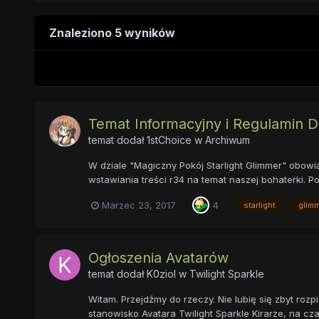
Znaleziono 5 wyników
Temat Informacyjny i Regulamin Dz
temat dodał
1stChoice
w
Archiwum
W dziale "Magiczny Pokój Starlight Glimmer" obowi
wstawiania treści r34 na temat naszej bohaterki. Po
Marzec 23, 2017
4
starlight
glim
Ogłoszenia Avatarów
temat dodał
K0ziol
w
Twilight Sparkle
Witam. Przejdźmy do rzeczy. Nie lubię się zbyt roz
stanowisko Avatara Twilight Sparkle Kirarze, na czas