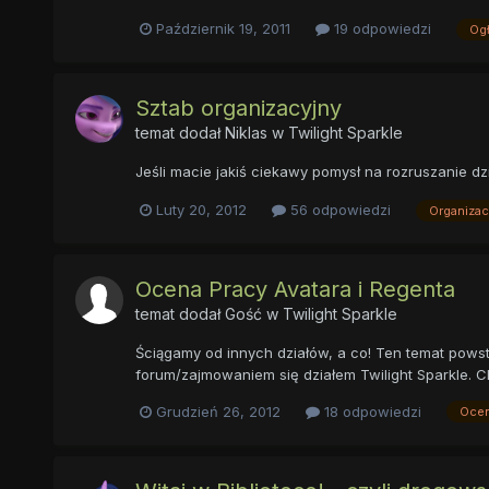
Październik 19, 2011
19 odpowiedzi
Og
Sztab organizacyjny
temat dodał
Niklas
w
Twilight Sparkle
Jeśli macie jakiś ciekawy pomysł na rozruszanie dzi
Luty 20, 2012
56 odpowiedzi
Organizac
Ocena Pracy Avatara i Regenta
temat dodał Gość w
Twilight Sparkle
Ściągamy od innych działów, a co! Ten temat pows
forum/zajmowaniem się działem Twilight Sparkle. C
Grudzień 26, 2012
18 odpowiedzi
Oce