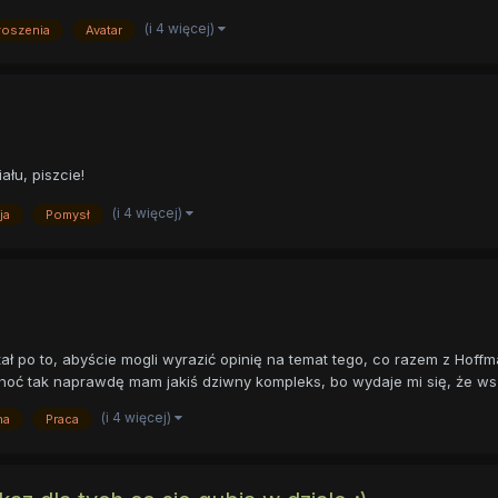
(i 4 więcej)
łoszenia
Avatar
ału, piszcie!
(i 4 więcej)
ja
Pomysł
tał po to, abyście mogli wyrazić opinię na temat tego, co razem z Ho
hoć tak naprawdę mam jakiś dziwny kompleks, bo wydaje mi się, że wszy
(i 4 więcej)
na
Praca