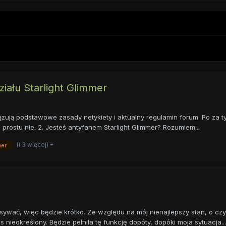
iału Starlight Glimmer
ązują podstawowe zasady netykiety i aktualny regulamin forum. Po za t
 prostu nie. 2. Jesteś antyfanem Starlight Glimmer? Rozumiem...
(i 3 więcej)
mer
pisywać, więc będzie krótko. Ze względu na mój nienajlepszy stan, o c
 nieokreślony. Będzie pełniła tę funkcję dopóty, dopóki moja sytuacja...