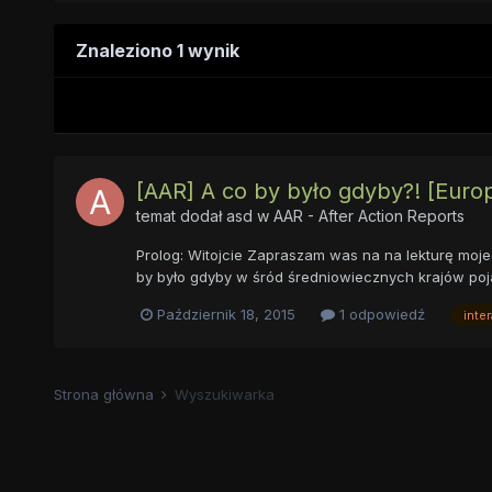
Znaleziono 1 wynik
[AAR] A co by było gdyby?! [Europ
temat dodał
asd
w
AAR - After Action Reports
Prolog: Witojcie Zapraszam was na na lekturę moj
by było gdyby w śród średniowiecznych krajów poja
Październik 18, 2015
1 odpowiedź
inte
Strona główna
Wyszukiwarka