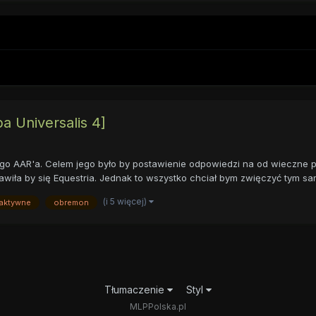
a Universalis 4]
ego AAR'a. Celem jego było by postawienie odpowiedzi na od wieczne 
wiła by się Equestria. Jednak to wszystko chciał bym zwięczyć tym sa
(i 5 więcej)
raktywne
obremon
Tłumaczenie
Styl
MLPPolska.pl