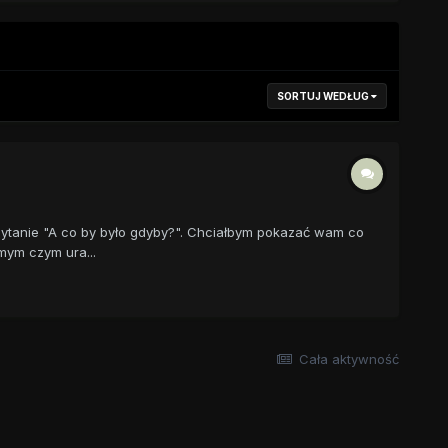
SORTUJ WEDŁUG
pytanie "A co by było gdyby?". Chciałbym pokazać wam co
mym czym ura...
Cała aktywność