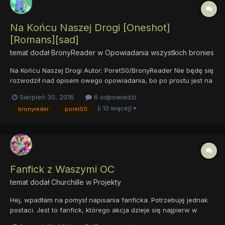
Na Końcu Naszej Drogi [Oneshot]
[Romans][sad]
temat dodał
BronyReader
w
Opowiadania wszystkich bronies
Na Końcu Naszej Drogi Autor: Poret50/BronyReader Nie będę się
rozwodził nad opisem owego opowiadania, bo po prostu jest na
to za krótkie. Pozwól mi jednak zadać ci jedno pytanie. Co
Sierpień 30, 2016
6 odpowiedzi
powiedziałbyś swojej ukochanej czy też ukochanemu, gdybyś
(i 10 więcej)
bronyreder
poret50
wiedział/a że za pięć minut...
Fanfick z Waszymi OC
temat dodał
Churchille
w
Projekty
Hej, wpadłam na pomysł napisania fanficka. Potrzebuję jednak
postaci. Jest to fanfick, którego akcja dzieje się najpierw w
domu głównego bochatera/bochaterki, a potem w tajemniczej