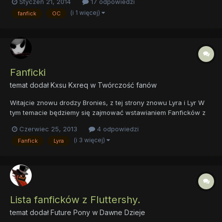
Styczeń 21, 2014
17 odpowiedzi
dżungli. Krótki opis: [imię kucyka] znajduje w pewnej książce
(i 1 więcej)
fanfick
OC
wzmiankę o tajemniczym amulecie. Postanawia wziąć swoje...
Fanficki
temat dodał
Kxsu Kxreq
w
Twórczość fanów
Witajcie znowu drodzy Bronies, z tej strony znowu Lyra i Lyr W
tym temacie będziemy się zajmować wstawianiem Fanficków z
udziałem Lyry oraz Bonbon, przecież nie możemy jej zaniedbać
Czerwiec 25, 2013
4 odpowiedzi
^^, Fanficków może nie jest za dużo, ale istnieją zasady które
(i 3 więcej)
Fanfick
Lyra
muszą ograniczyć wstawianie Fanficków: [Clop],[Gore],...
Lista fanficków z Fluttershy.
temat dodał
Future Pony
w
Dawne Dzieje