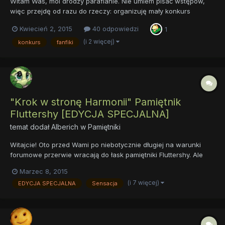
Witam Was, moi drodzy parafianie. Nie umiem pisać wstępów,
więc przejdę od razu do rzeczy: organizuję mały konkurs
literacki, własnego pomysłu i na własny koszt. Zapewne nie
Kwiecień 2, 2015
40 odpowiedzi
1
wiem, na co się porywam, ale miałem ochotę zrobić coś takiego
od dawna i w końcu uznałem, że nadeszła pora. Zasady
(i 2 więcej)
konkurs
fanfiki
znajdziecie...
"Krok w stronę Harmonii" Pamiętnik
Fluttershy [EDYCJA SPECJALNA]
temat dodał
Alberich
w
Pamiętniki
Witajcie! Oto przed Wami po niebotycznie długiej na warunki
forumowe przerwie wracają do łask pamiętniki Fluttershy. Ale
żeby było jeszcze weselej... Od razu startujemy z edycją
Marzec 8, 2015
specjalną: "Krok w stronę Harmonii" Ładny obrazek, by przykuć
(i 7 więcej)
EDYCJA SPECJALNA
Sensacja
oko... Jest to zaplanowany, składają...