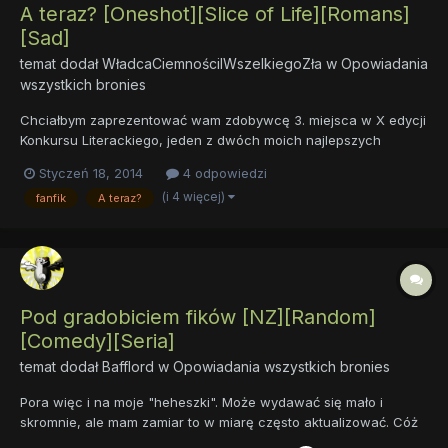
A teraz? [Oneshot][Slice of Life][Romans]
[Sad]
temat dodał
WładcaCiemnościIWszelkiegoZła
w
Opowiadania
wszystkich bronies
Chciałbym zaprezentować wam zdobywcę 3. miejsca w X edycji
Konkursu Literackiego, jeden z dwóch moich najlepszych
fanfików (nie wiem czy "Konkurs" nie był lepszy, ale może to
Styczeń 18, 2014
4 odpowiedzi
tylko moje odczucie), poddane lekkiej (własnoręcznej) korekcie
(i 4 więcej)
fanfik
A teraz?
wizualnej opowiadanie: A teraz? Pewna dwójka młodych kucy
za...
Pod gradobiciem fików [NZ][Random]
[Comedy][Seria]
temat dodał
Bafflord
w
Opowiadania wszystkich bronies
Pora więc i na moje "heheszki". Może wydawać się mało i
skromnie, ale mam zamiar to w miarę często aktualizować. Cóż
więcej? Dobrej zabawy życzę. Pod gradobiciem fików