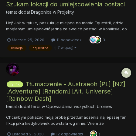
Szukam lokacji do umiejscowienia postaci
temat dodał
Dragonixa
w
Projekty
Hej! Jak w tytule, poszukuję miejsca na mapie Equestrii, gdzie
mogłabym umiejscowić jedną ze swoich postaci w komiksie, do
którego dopiero piszę scenariusz. Dwie z trzech głównych
Marzec 25, 2020
11 odpowiedzi
3
postaci mam osadzone co prawda, ale potrzebuję też pomocy
fandomu odnośnie historii Equestrii....
(i 7 więcej)
lokacja
equestria
Tłumaczenie - Austraeoh [PL] [NZ]
fanfik
[Adventure] [Random] [Alt. Universe]
[Rainbow Dash]
temat dodał
ferbi
w
Opowiadania wszystkich bronies
Chciałbym pokazać moją próbę przetłumaczenia najlepszej fan
fikcji jaka kiedykolwiek powstała wg mnie. Wiem że
przetłumaczenie całości nie będzie możliwe (3,6m słów i ciągle
Listopad 2, 2020
12 odpowiedzi
1
jest nieskończona) ale chciałbym chociaż spróbować pierwszą