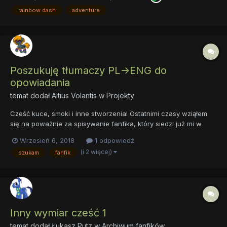
księge. będe updateował ten post z każdym kolejnym
rainbow dash
adventure
przetłumac...
Poszukuję tłumaczy PL->ENG do
opowiadania
temat dodał
Altius Volantis
w
Projekty
Cześć kuce, smoki i inne stworzenia! Ostatnimi czasy wziąłem
się na poważnie za spisywanie fanfika, który siedzi już mi w
głowie od 1,5 roku. Jako że chciałbym żeby był szerzej dostępny,
Wrzesień 6, 2018
1 odpowiedź
a sam niestety słabo piszę po angielsku, szukam dobrych
(i 2 więcej)
szukam
fanfik
duszyczek, które pomogłyby mi z ogarnięciem tego tem...
Inny wymiar cześć 1
temat dodał
Łukasz Putz
w
Archiwum fanfików