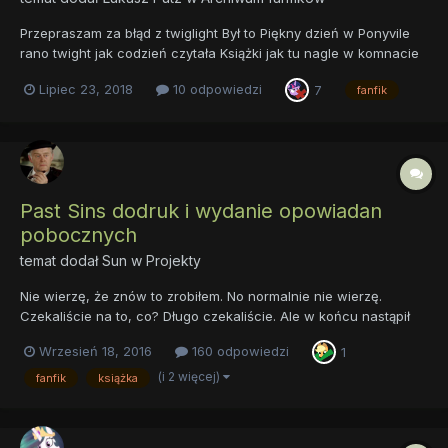
Przepraszam za błąd z twiglight Był to Piękny dzień w Ponyvile
rano twight jak codzień czytała Książki jak tu nagle w komnacie
pojawiło się dziura a z niej wyszedł pewien kucyk o ciemnym
Lipiec 23, 2018
10 odpowiedzi
7
fanfik
kombinezonie i granatowej grzywie z małą cenściom koloru
różowego. Przestawił się twight sparkly. Twi...
Past Sins dodruk i wydanie opowiadan
pobocznych
temat dodał
Sun
w
Projekty
Nie wierzę, że znów to zrobiłem. No normalnie nie wierzę.
Czekaliście na to, co? Długo czekaliście. Ale w końcu nastąpił
moment przełomowy. Minęliśmy punkt decyzji i musimy
Wrzesień 18, 2016
160 odpowiedzi
1
kontynuować start. Zatem, po prawie roku od kiedy zacząłem
przygotowywać ten projekt, jestem w zasadzie gotów by pr...
(i 2 więcej)
fanfik
książka