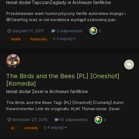
temat dodał
TapczanZaglady
w
Archiwum fanfików
Przedstawiam wam humorystyczny fanfik autorstwa mojego i
@ClearFog oraz w roli korektora wystąpił szanowny pan
@Szonszczyk.Jest to ulepszona wersja pracy @iCzaRez (halina-
Sierpień 17, 2017
3 odpowiedzi
5
zapasz-mi-meliske)
https://docs.google.com/document/d/16FiLBLseEGUmZ1v0cWVO
(i 3 więcej)
fanfik
fluttershy
xn7BRC50dKI96zZKgxmh2_M/edit?usp=sharing
The Birds and the Bees [PL] [Oneshot]
[Komedia]
temat dodał
Zexel
w
Archiwum fanfików
The Birds and the Bees Tagi: [PL] [Oneshot] [Comedy] Autor:
theworstwriter Link do oryginału: KLIK! Tłumaczenie: Zexel
Słówko od Zexela: Witam serdecznie! Chciałbym Wam
Wrzesień 27, 2015
10 odpowiedzi
2
zaprezentować efekt mojej pracy, czyli tłumaczenie dość
popularnego fanfika. W końcu ok. 64,500 wyświetleń to nie jest
(i 4 więcej)
pl
comedy
mała liczba...