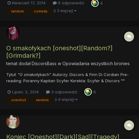
Kwiecień 17, 2014
6 odpowiedzi
4
(i 3 więcej)
random
comedy
O smakołykach [oneshot][Random?]
[Grimdark?]
temat dodał
DiscorsBass
w
Opowiadania wszystkich bronies
Tytuł: "O smakołykach" Autorzy: Discors & Finn Di Cordian Pre-
reading: Poranny Kapitan Scyfer Korekta: Scyfer & Discors ^^
Link do utworu, który absolutnie nie ma nic wspólnego z
Lipiec 3, 2014
3 odpowiedzi
6
opowiadaniem: https://www.youtube.com/watch?v=tejkhFyjoGE
Link do utworu, który jest opowiadaniem: https://docs...
(i 4 więcej)
oneshot
random
Koniec [Oneshot][Dark][Sad][Tragedy]