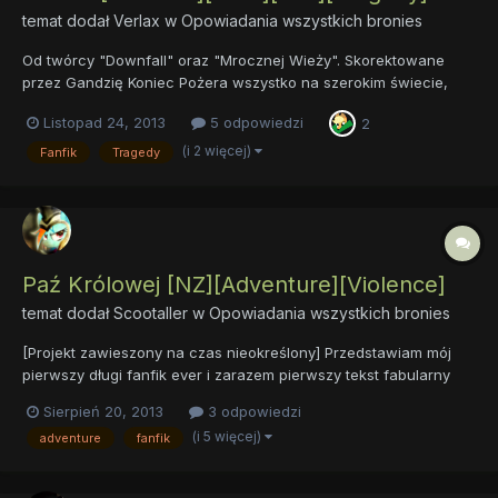
temat dodał
Verlax
w
Opowiadania wszystkich bronies
Od twórcy "Downfall" oraz "Mrocznej Wieży". Skorektowane
przez Gandzię Koniec Pożera wszystko na szerokim świecie,
ptaki, zwierzęta, i drzewa, i kwiecie, kruszy żelazo i miażdży
Listopad 24, 2013
5 odpowiedzi
2
kamienie, jasną stal łamie, wysusza strumienie, królów zabija,
burzy dumne miasta, powala górę, co w ni...
(i 2 więcej)
Fanfik
Tragedy
Paź Królowej [NZ][Adventure][Violence]
temat dodał
Scootaller
w
Opowiadania wszystkich bronies
[Projekt zawieszony na czas nieokreślony] Przedstawiam mój
pierwszy długi fanfik ever i zarazem pierwszy tekst fabularny
poświęcony kucykom. Akcja dzieje się gdzieś w trakcie
Sierpień 20, 2013
3 odpowiedzi
trzeciego sezonu, przed uczynieniem Twilight Alikornem, a po
(i 5 więcej)
adventure
fanfik
zreformowaniu Discorda, jednak nie ma to większego w...