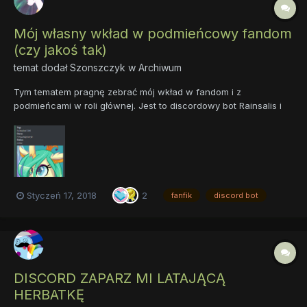
Mój własny wkład w podmieńcowy fandom
(czy jakoś tak)
temat dodał
Szonszczyk
w
Archiwum
Tym tematem pragnę zebrać mój wkład w fandom i z
podmieńcami w roli głównej. Jest to discordowy bot Rainsalis i
mój fanfik "Kucyk w czarnej pelerynie", ale nie dajcie się nazwie
tego fika, on opowiada historię nieprzemienionego podmieńca,
który przeżywa ciekawe historie, nawet spotyka Celestie... No...
Styczeń 17, 2018
2
fanfik
discord bot
DISCORD ZAPARZ MI LATAJĄCĄ
HERBATKĘ