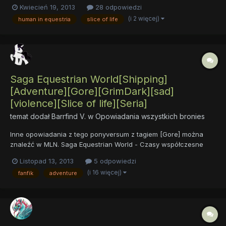
wziąć. I coś mi wyszło. Czy dobrze, czy źle oceńcie sami. Wielka
Kwiecień 19, 2013
28 odpowiedzi
Encyklopedia Equestrii wg. Qebora Tom I Opis: Historia
(i 2 więcej)
human in equestria
slice of life
człowieka, który trafia do Equestrii i ma problemy z
dostosowan...
Saga Equestrian World[Shipping]
[Adventure][Gore][GrimDark][sad]
[violence][Slice of life][Seria]
temat dodał
Barrfind V.
w
Opowiadania wszystkich bronies
Inne opowiadania z tego ponyversum z tagiem [Gore] można
znaleźć w MLN. Saga Equestrian World - Czasy współczesne
licząc od 1000 roku Ery Alicornów[shipping][Adventure][Dark]
Listopad 13, 2013
5 odpowiedzi
[sad][violence][seria] 1) Prawdziwe imię(Rok 1000 EA)[Z]
(i 16 więcej)
fanfik
adventure
[Comedy][Slice of life] Opis: Ponyville,...