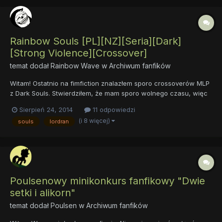
Rainbow Souls [PL][NZ][Seria][Dark]
[Strong Violence][Crossover]
temat dodał
Rainbow Wave
w
Archiwum fanfików
Witam! Ostatnio na fimfiction znalazłem sporo crossoverów MLP
z Dark Souls. Stwierdziłem, że mam sporo wolnego czasu, więc
postanowiłem je przetłumaczyć. Nie trzeba znać materiału
Sierpień 24, 2014
11 odpowiedzi
źródłowego, by czerpać przyjemność z czytania (np. ja
(i 8 więcej)
souls
lordran
przeczytałem kilka z nich zanim wgl poznałem uniwersum DkS i
mi s...
Poulsenowy minikonkurs fanfikowy "Dwie
setki i alikorn"
temat dodał
Poulsen
w
Archiwum fanfików