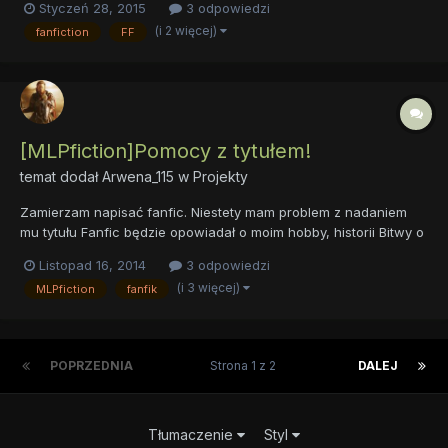
Styczeń 28, 2015
3 odpowiedzi
(i 2 więcej)
fanfiction
FF
[MLPfiction]Pomocy z tytułem!
temat dodał
Arwena_115
w
Projekty
Zamierzam napisać fanfic. Niestety mam problem z nadaniem
mu tytułu Fanfic będzie opowiadał o moim hobby, historii Bitwy o
Anglię. No cóż... Nadać czemuś takiemu tytuł to wyzwanie i nic
Listopad 16, 2014
3 odpowiedzi
nie mogę wymyślić! Może Wy mi coś podpowiecie??? Serdeczne
(i 3 więcej)
MLPfiction
fanfik
dzięki za wszystkie propozycje
POPRZEDNIA
Strona 1 z 2
DALEJ
Tłumaczenie
Styl