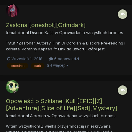
Zasłona [oneshot][Grimdark]
temat dodał
DiscorsBass
w
Opowiadania wszystkich bronies
Tytuł: "Zasłona" Autorzy: Finn Di Cordian & Discors Pre-reading i
korekta: Poranny Kapitan ^^ Link do utworu, który jest
opowiadaniem:
Wrzesień 1, 2018
6 odpowiedzi
https://docs.google.com/document/d/1mxrMGu4W-
(i 4 więcej)
oneshot
dark
UFn_NyOWuNh_x-kRT1xM1JU1zxHvqbeBGU/edit Tutaj chciałbym
przekazać rów...
Opowieść o Szklanej Kuli [EPIC][Z]
[Adventure][Slice of Life][Sad][Mystery]
temat dodał
Alberich
w
Opowiadania wszystkich bronies
Witam wszystkich! Z wielką przyjemnością i nieskrywaną
satysfakcją prezentuję Wam mój nowy fanfik: Opowieść o