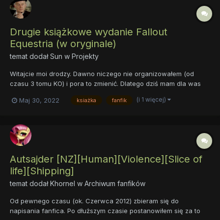
Drugie książkowe wydanie Fallout
Equestria (w oryginale)
temat dodał
Sun
w
Projekty
Witajcie moi drodzy. Dawno niczego nie organizowałem (od
czasu 3 tomu KO) i pora to zmienić. Dlatego dziś mam dla was
coś specjalnego: Wielkiego i potężnego Fallouta. Oczywiście po
(i 1 więcej)
Maj 30, 2022
ksiażka
fanfik
angielsku. Tym razem nastąpiła jednak pewna drobna zmiana.
Otóż, tym razem książki są dostępne już. Leżą tylko i czekaj...
Autsajder [NZ][Human][Violence][Slice of
life][Shipping]
temat dodał
Khornel
w
Archiwum fanfików
Od pewnego czasu (ok. Czerwca 2012) zbieram się do
napisania fanfica. Po dłuższym czasie postanowiłem się za to