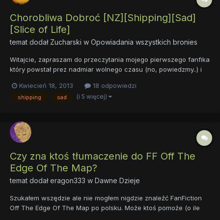
Chorobliwa Dobroć [NZ][Shipping][Sad]
[Slice of Life]
temat dodał
Zucharski
w
Opowiadania wszystkich bronies
Witajcie, zapraszam do przeczytania mojego pierwszego fanfika
który powstał prez nadmiar wolnego czasu (no, powiedzmy..) i
siedzący w głowie pomysł. Zapewne będzie w niej trochę
Kwiecień 18, 2013
18 odpowiedzi
błędów, interpunkcyjnych, narracyjnych itd. Wytykajci mi je Opis:
(i 5 więcej)
shipping
sad
Fluttershy jest zakochana w Rainbow Dash, jednak pr...
Czy zna ktoś tłumaczenie do FF Off The
Edge Of The Map?
temat dodał
eragon333
w
Dawne Dzieje
Szukałem wszędzie ale nie mogłem nigdzie znaleźć FanFiction
Off The Edge Of The Map po polsku. Może ktoś pomoże (o ile
istnieje)