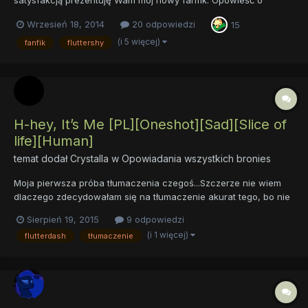
Szklanej Kuli Tym razem publikuję całe opowiadanie, napisane
Wrzesień 18, 2014
20 odpowiedzi
15
od początku do końca. Jestem dość zadowolony z tego tekstu i,
wydaje mi się, dumny. Jedna...
(i 5 więcej)
fanfik
fluttershy
H-hey, It’s Me [PL][Oneshot][Sad][Slice of
life][Human]
temat dodał
Crystalla
w
Opowiadania wszystkich bronies
Moja pierwsza próba tłumaczenia czegoś...Szczerze nie wiem
dlaczego zdecydowałam się na tłumaczenie akurat tego, bo nie
jestem fanem tego shippingu. No cóż, zapraszam do czytania:...
Sierpień 19, 2015
9 odpowiedzi
(i 1 więcej)
flutterdash
tłumaczenie