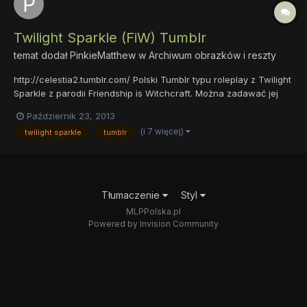
Twilight Sparkle (FiW) Tumblr
temat dodał
PinkieMatthew
w
Archiwum obrazków i reszty
http://celestia2.tumblr.com/ Polski Tumblr typu roleplay z Twilight
Sparkle z parodii Friendship is Witchcraft. Można zadawać jej
pytania Friendship is Witchcraft stworzyli Jenny Nicholson i
Październik 23, 2013
Griffin Lewis. O dziwo Griffin (griffinilla) obserwuje ten Tumblr,
(i 7 więcej)
twilight sparkle
tumblr
mimo że jest po polsku i okazjonalni...
Tłumaczenie
Styl
MLPPolska.pl
Powered by Invision Community