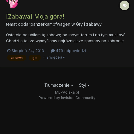
[Zabawa] Moja góra!
temat dodał
panzerkampfwagen
w
Gry i zabawy
Ostatnio polubiłam tą zabawę na innym forum i na tym musi być
Chodzi o to, że wymyślamy najróżniejsze sposoby na zabranie
góry użytkownikowi powyżej np. "Strzelam w ciebie z armaty i
Sierpień 24, 2013
479 odpowiedzi
spadasz. MOJA GÓRA!" albo "Spycham cię spycharką. MOJA
(i 2 więcej)
zabawa
gra
GÓRA! Dobra, więc zaczynam: Wychodzę na górę na któr...
Tłumaczenie
Styl
MLPPolska.pl
Powered by Invision Community