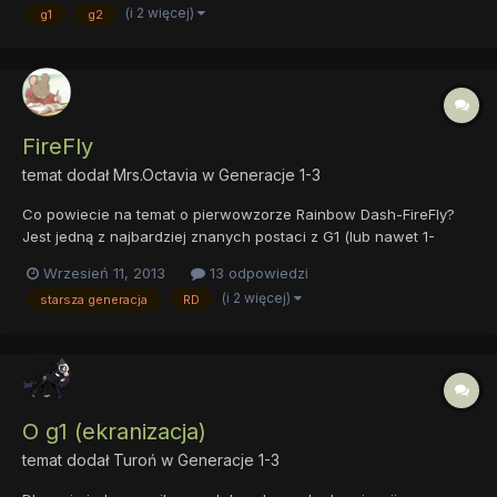
(i 2 więcej)
g1
g2
FireFly
temat dodał
Mrs.Octavia
w
Generacje 1-3
Co powiecie na temat o pierwowzorze Rainbow Dash-FireFly?
Jest jedną z najbardziej znanych postaci z G1 (lub nawet 1-
3).Został nawet wydany specjalny film/odcinek (niepotrzebne
Wrzesień 11, 2013
13 odpowiedzi
skreślić) pod tytułem " My Little Pony - Rescue at Midnight Castle
(i 2 więcej)
starsza generacja
RD
(Firefly's Adventure)" Dużo razy również pojawia s...
O g1 (ekranizacja)
temat dodał
Turoń
w
Generacje 1-3