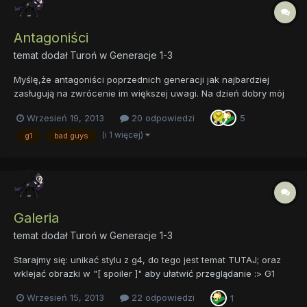
Antagoniści
temat dodał
Turoń
w
Generacje 1-3
Myślę,że antagoniści poprzednich generacji jak najbardziej
zasługują na zwrócenie im większej uwagi. Na dzień dobry mój
ulubiony czarny charakter, Grogar, którego spotykamy w "The
Wrzesień 19, 2013
20 odpowiedzi
5
Return of Tambelon" Sama w sobie postać bardzo ciekawa, a i
wygląd ma niczego sobie, te rogi, paszcza, bródka i t...
(i 1 więcej)
g1
bad guys
Galeria
temat dodał
Turoń
w
Generacje 1-3
Starajmy się: unikać stylu z g4, do tego jest temat TUTAJ; oraz
wklejać obrazki w "[ spoiler ]" aby ułatwić przeglądanie :> G1
Fizzy: Twilight: Glory: Kimono(g3) inne:
Wrzesień 15, 2013
22 odpowiedzi
1