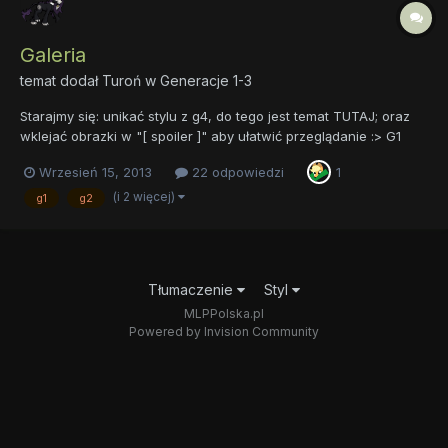
Galeria
temat dodał
Turoń
w
Generacje 1-3
Starajmy się: unikać stylu z g4, do tego jest temat TUTAJ; oraz
wklejać obrazki w "[ spoiler ]" aby ułatwić przeglądanie :> G1
Fizzy: Twilight: Glory: Kimono(g3) inne:
Wrzesień 15, 2013
22 odpowiedzi
1
(i 2 więcej)
g1
g2
Tłumaczenie
Styl
MLPPolska.pl
Powered by Invision Community