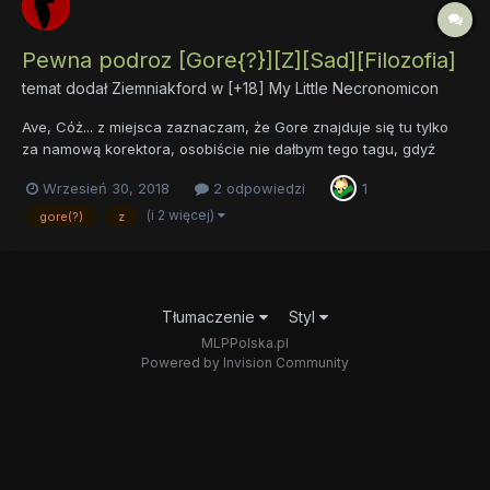
Pewna podroz [Gore{?}][Z][Sad][Filozofia]
temat dodał
Ziemniakford
w
[+18] My Little Necronomicon
Ave, Cóż... z miejsca zaznaczam, że Gore znajduje się tu tylko
za namową korektora, osobiście nie dałbym tego tagu, gdyż
uważam, że nie jest to jakoś szczególnie brutalne, ani nie ma
Wrzesień 30, 2018
2 odpowiedzi
1
tego na tyle dużo, by dawać gore... no i dlatego też jest tam znak
zapytania, najwyżej poproszę grzecznie ad...
(i 2 więcej)
gore(?)
z
Tłumaczenie
Styl
MLPPolska.pl
Powered by Invision Community