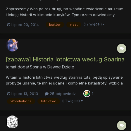
Zapraszamy Was po raz drugi, na wspólne zwiedzanie muzeum
i lekcję historii w klimacie kucyków. Tym razem odwiedzimy
Muzeum Armii Krajowej, gdzie będziecie mogli dowiedzieć się
(i 2 więcej)
Lipiec 20, 2014
kraków
meet
więcej o tej konspiracyjnej organizacji walczącej o wolność
Polski podczas II Wojny Światowej. Spotykamy się w sobotę 0...
[zabawa] Historia lotnictwa według Soarina
temat dodał
Sosna
w
Dawne Dzieje
Witam w historii lotnictwa według Soarina tutaj będą opisywane
próby(te udanie, te mniej udane i kompletne katastrofy) wzbicia
się rodzaju ludzkiego w przestworza niczym Wonderbolts.
Lipiec 13, 2013
25 odpowiedzi
1
Będzie również przezntowana historia samolotów i lotów od
czasów starożytno- mitologicznych do czasów jak najbardziej...
(i 1 więcej)
Wonderbolts
lotnictwo