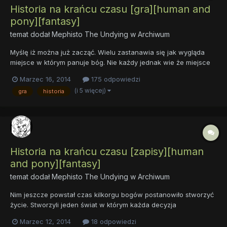
Historia na krańcu czasu [gra][human and
pony][fantasy]
temat dodał
Mephisto The Undying
w
Archiwum
Myślę iż można już zacząć. Wielu zastanawia się jak wygląda
miejsce w którym panuje bóg. Nie każdy jednak wie że miejsce
to jest puste. Niewielki brukowany placyk z latarnią na środku
Marzec 16, 2014
175 odpowiedzi
otoczony żelaznym płotem przez który widać pustkę. Do tego
(i 5 więcej)
gra
historia
dwie ulice która jedna prowadzi do pustki a druga do...
Historia na krańcu czasu [zapisy][human
and pony][fantasy]
temat dodał
Mephisto The Undying
w
Archiwum
Nim jeszcze powstał czas kilkorgu bogów postanowiło stworzyć
życie. Stworzyli jeden świat w którym każda decyzja
powodowała że powstawał inny. Nawet najmniejsze zabicie
Marzec 12, 2014
18 odpowiedzi
mrówki powodowało że kolejna linia czasu powstała. Świat