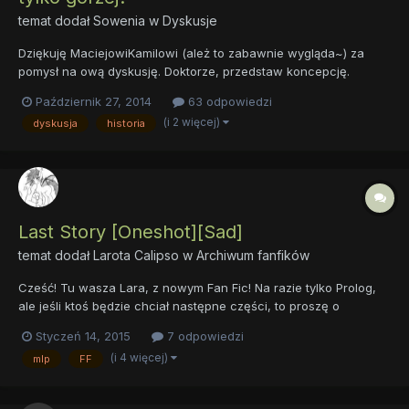
temat dodał
Sowenia
w
Dyskusje
Dziękuję MaciejowiKamilowi (ależ to zabawnie wygląda~) za
pomysł na ową dyskusję. Doktorze, przedstaw koncepcję.
Podróżując w czasie widziałem jaki los czeka waszą planetę, ale
Październik 27, 2014
63 odpowiedzi
przyszłość można zmienić. Nie ja oczywiście. Gdybym ja to zrobił
(i 2 więcej)
dyskusja
historia
to bym naraził wszystkich na niebezpieczeństwo....
Last Story [Oneshot][Sad]
temat dodał
Larota Calipso
w
Archiwum fanfików
Cześć! Tu wasza Lara, z nowym Fan Fic! Na razie tylko Prolog,
ale jeśli ktoś będzie chciał następne części, to proszę o
napisanie w komentarzu ... PROLOG – Last Story Dziś miał być
Styczeń 14, 2015
7 odpowiedzi
zwyczajnie normalny dzień. Słońce świeciło, ptaki śpiewały.
(i 4 więcej)
mlp
FF
Udało mi się nawet podejść do jednego...