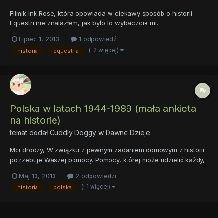
Filmik Ink Rose, która opowiada w ciekawy sposób o historii
Equestri nie znalazłem, jak było to wybaczcie mi.
Lipiec 1, 2013
1 odpowiedź
(i 2 więcej)
historia
equestria
Polska w latach 1944-1989 (mała ankieta
na historie)
temat dodał
Cuddly Doggy
w
Dawne Dzieje
Moi drodzy, W związku z pewnym zadaniem domowym z historii
potrzebuje Waszej pomocy. Pomocy, której może udzielić każdy,
nie tylko pasjonaci historii, których konikiem jest Polska
Maj 13, 2013
2 odpowiedzi
Rzeczpospolita Ludowa. Przejdę może do rzeczy. Potrzebuje
(i 1 więcej)
historia
polska
odpowiedzi na dwa pytania, a mianowicie 1. Jakie jest...