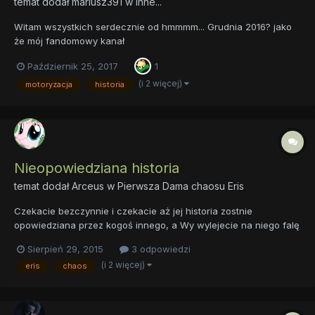
temat dodał
mariusz391
w
Inne...
Witam wszystkich serdecznie od hmmmm... Grudnia 2016? jako
że mój fandomowy kanał
https://www.youtube.com/channel/UC61tLTvxDQEVupJ1kZS-axg
Październik 25, 2017
1
leży i czeka sobie na lepsze czasy, ponieważ postanowiłem
zająć się wreszcie czymś ,,poważniejszym'', chciałem pokazać
(i 2 więcej)
motoryzacja
historia
wam mój drugi kanał kt...
Nieopowiedziana historia
temat dodał
Arceus
w
Pierwsza Dama chaosu Eris
Czekacie bezczynnie i czekacie aż jej historia zostnie
opowiedziana przez kogoś innego, a Wy wylejecie na niego falę
krytyki i nieeleganckich hejtów. Liczycie na to że od tak
Sierpień 29, 2015
3 odpowiedzi
zobaczycie wszystko o Eris. Chcecie poznać prawdę o postaci,
(i 2 więcej)
eris
chaos
o które wika pisze dwie litery (OC)? Hahaha nie tak prędko. Hist...