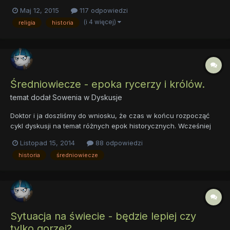
JEDNA historia. Czy to normalne? Jestem ciekawy jakie zdanie
Maj 12, 2015
117 odpowiedzi
na ten temat Wy macie.
(i 4 więcej)
religia
historia
Średniowiecze - epoka rycerzy i królów.
temat dodał
Sowenia
w
Dyskusje
Doktor i ja doszliśmy do wniosku, że czas w końcu rozpocząć
cykl dyskusji na temat różnych epok historycznych. Wcześniej
istniał wątek "historia" jednakże było to zbyt ogólnikowe i tworzył
Listopad 15, 2014
88 odpowiedzi
się lekki zamęt. Na pierwszy ogień pójdzie średniowiecze gdyż,
historia
średniowiecze
o ile mnie pamięć nie myli, ktoś wspominał, że c...
Sytuacja na świecie - będzie lepiej czy
tylko gorzej?