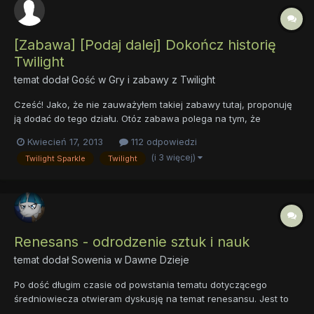
[Zabawa] [Podaj dalej] Dokończ historię
Twilight
temat dodał Gość w
Gry i zabawy z Twilight
Cześć! Jako, że nie zauważyłem takiej zabawy tutaj, proponuję
ją dodać do tego działu. Otóz zabawa polega na tym, że
dokańczamy historię, po 1-2 zdania, które zakańczamy
Kwiecień 17, 2013
112 odpowiedzi
kropeczkami, aby mógł je dokończyć następny użytkownik
(i 3 więcej)
Twilight Sparkle
Twilight
forum Regulamin : - Nie piszemy wiadomości, które są jakimiś
bezsensownym...
Renesans - odrodzenie sztuk i nauk
temat dodał
Sowenia
w
Dawne Dzieje
Po dość długim czasie od powstania tematu dotyczącego
średniowiecza otwieram dyskusję na temat renesansu. Jest to
epoka, w której ludzkość ocknęła się z letargu i zaczęła tworzyć