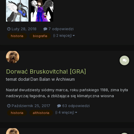
książce Awast) Znaczek: symbolizuje jej główną moc czyli wład...
Luty 28, 2018
7 odpowiedzi
(i 2 więcej)
historia
biografia
Dorwać Bruskovitcha! [GRA]
temat dodał
Dan Balan
w
Archiwum
Nastał dwudziesty siódmy marca, roku pańskiego 1188, zima była
nadzwyczaj łagodna, a zbliżająca się klimatyczna wiosna
zapowiadała ciepły i obfity w porządne zbiory rok. Akwizgran,
Październik 25, 2017
63 odpowiedzi
jak wszystkie pozostałe cesarskie miasta żył niedzielą i świętami
(i 4 więcej)
historia
althistoria
Wielkanocy. Tym razem jednak Wielka Katedra pod wezwa...