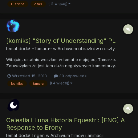
(i 5 więcej)
Historia
czas
działał tak przez wiele tysięcy lat. Każdy mieszkaniec każdego
świata musi...
[komiks] "Story of Understanding" PL
temat dodał
~Tamara~
w
Archiwum obrazków i reszty
Witajcie, ostatnio weszłam w temat o mojej oc, Tamarze.
Zauważyłam że jest tam dużo negatywnych komentarzy,
zwłaszcza do jej historii, więc postanowiłam pokazać ją w nieco
Wrzesień 15, 2013
30 odpowiedzi
inny sposób - komiksem. Niestety, aby nakreślić całą opowieść o
(i 4 więcej)
komiks
tamara
żółtej klaczy musiałabym zrobić bardzo długiego fici na którego...
Celestia i Luna Historia Equestri: [ENG] A
Response to Brony
temat dodał
Trigen
w
Archiwum filmów i animacji