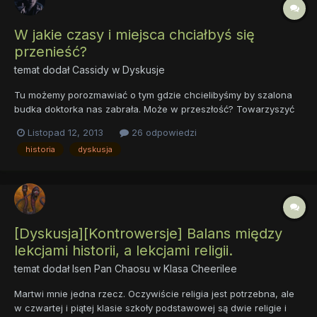
W jakie czasy i miejsca chciałbyś się
przenieść?
temat dodał
Cassidy
w
Dyskusje
Tu możemy porozmawiać o tym gdzie chcielibyśmy by szalona
budka doktorka nas zabrała. Może w przeszłość? Towarzyszyć
dinozaurom? Może w przyszłość , zobaczyć czy zbudowali
Listopad 12, 2013
26 odpowiedzi
latające auta. O tym wszystkim i niczym możemy porozmawiać
historia
dyskusja
TUTAJ. Ja osobiście chciała bym się przenieść w przyszłość na
23...
[Dyskusja][Kontrowersje] Balans między
lekcjami historii, a lekcjami religii.
temat dodał
Isen Pan Chaosu
w
Klasa Cheerilee
Martwi mnie jedna rzecz. Oczywiście religia jest potrzebna, ale
w czwartej i piątej klasie szkoły podstawowej są dwie religie i