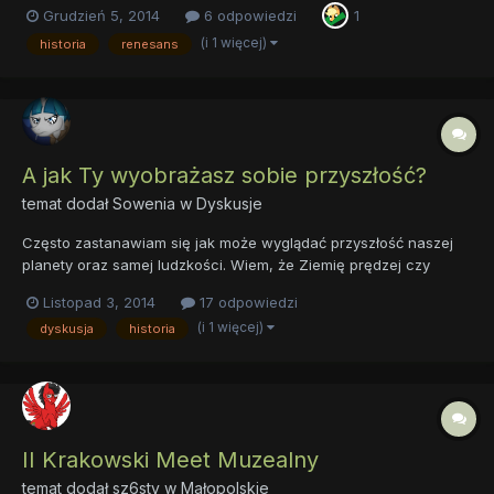
Grudzień 5, 2014
6 odpowiedzi
1
i pogłębiać wiedzę. Mroczne czasy zacofania i intelektualnego
dna odeszły w niepamięć. Teraz to wiedza była prioryt...
(i 1 więcej)
historia
renesans
A jak Ty wyobrażasz sobie przyszłość?
temat dodał
Sowenia
w
Dyskusje
Często zastanawiam się jak może wyglądać przyszłość naszej
planety oraz samej ludzkości. Wiem, że Ziemię prędzej czy
później czeka koniec ze strony Słońca, tę kwestię pomijam w
Listopad 3, 2014
17 odpowiedzi
swoich teoriach i wizjach. To źle. Takie wizje i teorie nie mają
(i 1 więcej)
dyskusja
historia
sensu skoro to wszystko i tak zostanie zniszczone....
II Krakowski Meet Muzealny
temat dodał
sz6sty
w
Małopolskie