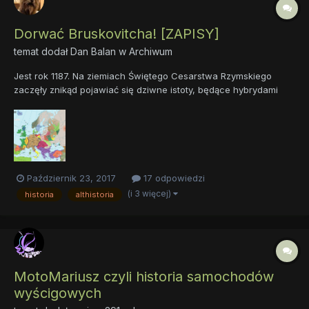
Dorwać Bruskovitcha! [ZAPISY]
temat dodał
Dan Balan
w
Archiwum
Jest rok 1187. Na ziemiach Świętego Cesarstwa Rzymskiego
zaczęły znikąd pojawiać się dziwne istoty, będące hybrydami
ludzi i zwięrząt. Przez miejscową ludność Homalusy (taką
bowiem nazwę nadali im później uczeni) z początku były brane
za Słowian. Prawda była jednak zgoła odmienna. Nad
czarnomorskimi...
Październik 23, 2017
17 odpowiedzi
(i 3 więcej)
historia
althistoria
MotoMariusz czyli historia samochodów
wyścigowych