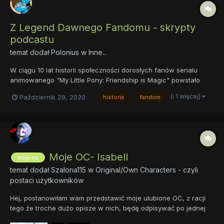
Z Legend Dawnego Fandomu - skrypty
podcastu
temat dodał
Polonius
w
Inne...
W ciągu 10 lat historii społeczności dorosłych fanów serialu
animowanego "My Little Pony: Friendship is Magic" powstało
wiele artykułów, dokumentów filmowych i telewizyjnych a nawet
(i 1 więcej)
Październik 29, 2020
historia
fandom
publikacji naukowych poświęconych fandomowi. Sami
zainteresowani zaś stworzyli kilka wikii, cenzusów/spisów oraz
youtu...
Moje OC- Isabell
moja oc
temat dodał
Szalona115
w
Original/Own Characters - czyli
postaci użytkowników
Hej, postanowiłam wam przedstawić moje ulubione OC, z racji
tego że troche dużo opisze w nich, będę odpisywać po jednej
postaci. Imie: Isabell Wiek: 37 (w książce 13) Rasa: Alicorn (w