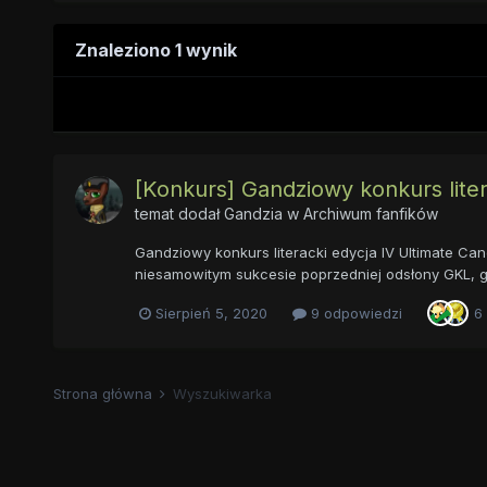
Znaleziono 1 wynik
[Konkurs] Gandziowy konkurs liter
temat dodał
Gandzia
w
Archiwum fanfików
Gandziowy konkurs literacki edycja IV Ultimate Can
niesamowitym sukcesie poprzedniej odsłony GKL, gd
Sierpień 5, 2020
9 odpowiedzi
6
Strona główna
Wyszukiwarka