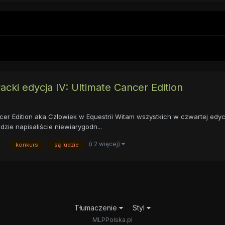
acki edycja IV: Ultimate Cancer Edition
cer Edition aka Człowiek w Equestrii Witam wszystkich w czwartej edyc
zie napisaliście niewiarygodn...
(i 2 więcej)
konkurs
są ludzie
Tłumaczenie
Styl
MLPPolska.pl