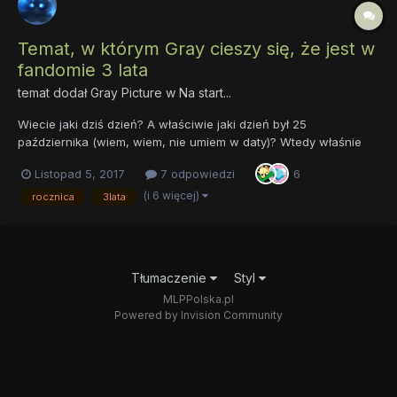
Temat, w którym Gray cieszy się, że jest w
fandomie 3 lata
temat dodał
Gray Picture
w
Na start...
Wiecie jaki dziś dzień? A właściwie jaki dzień był 25
października (wiem, wiem, nie umiem w daty)? Wtedy właśnie
minęły całe trzy lata, od kiedy założyłam konto na tym forum.
Listopad 5, 2017
7 odpowiedzi
6
Jest to też dzień, w którym uznałam się za część tego fandomu.
Aż ciężko mi uwierzyć, że minęło już tyle czasu....
(i 6 więcej)
rocznica
3lata
Tłumaczenie
Styl
MLPPolska.pl
Powered by Invision Community