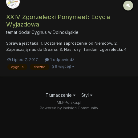
XXIV Zgorzelecki Ponymeet: Edycja
Wyjazdowa
temat dodał
Cygnus
w
Dolnośląskie
Sprawa jest taka: 1. Dostałem zaproszenie od Niemców. 2.
Zapraszają nas do Drezna. 3. Nas, czyli fandom zgorzelecki. 4.
Ale jako że fandom jakoś nigdy nie był określony ramami, to w
Lipiec 7, 2017
1 odpowiedź
sumie zapraszają wszystkich 5. Termin 22 lipca. 6. Transport
(i 9 więcej)
cygnus
drezno
free. 7. Istnieje prawdopodobieńs...
Tłumaczenie
Styl
MLPPolska.pl
Powered by Invision Community