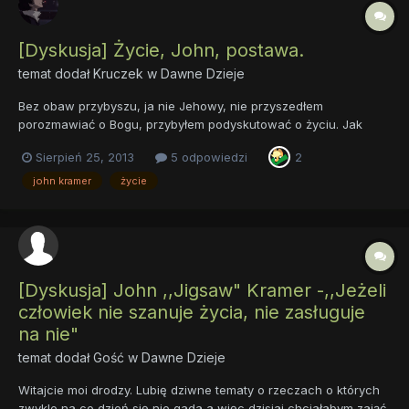
[Dyskusja] Życie, John, postawa.
temat dodał
Kruczek
w
Dawne Dzieje
Bez obaw przybyszu, ja nie Jehowy, nie przyszedłem
porozmawiać o Bogu, przybyłem podyskutować o życiu. Jak
również o podejściu pewnej fikcyjnej postaci do tej sprawy.
Sierpień 25, 2013
5 odpowiedzi
2
John Kramer, w serii filmów "Piła" wziął sobie za cel
uświadamiać ludzi o tym, jak ważny dar otrzymały wszystkie
john kramer
życie
żywe istoty, po pr...
[Dyskusja] John ,,Jigsaw" Kramer -,,Jeżeli
człowiek nie szanuje życia, nie zasługuje
na nie"
temat dodał Gość w
Dawne Dzieje
Witajcie moi drodzy. Lubię dziwne tematy o rzeczach o których
zwykle na co dzień się nie gada a więc dzisiaj chciałabym zająć