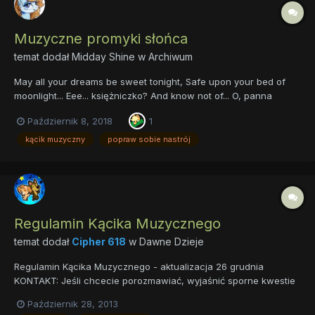
Muzyczne promyki słońca
temat dodał
Midday Shine
w
Archiwum
May all your dreams be sweet tonight, Safe upon your bed of
moonlight... Eee... księżniczko? And know not of... O, panna
Midday! Od paru dni cię nie widziałam, moje dziecko. Przynosisz
Październik 8, 2018
1
mi nową porcję pytań? Nie tym razem. Szonszczyk obiecał się
nimi zająć. Mogę spytać, czemu znow...
kącik muzyczny
popraw sobie nastrój
Regulamin Kącika Muzycznego
temat dodał
Cipher 618
w
Dawne Dzieje
Regulamin Kącika Muzycznego - aktualizacja 26 grudnia
KONTAKT: Jeśli chcecie porozmawiać, wyjaśnić sporne kwestie
przez gg / Skype poinformujcie mnie proszę najpierw przez PW
Październik 28, 2013
podając nick. Odrzucam wszelkich Galów Anonimów. W kąciku