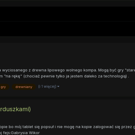
cka wyciosanego z drewna lipowego wolnego kompa. Mogą być gry "stare 
na rękę" (chociaż pewnie tylko ja jestem daleko za technologią) .
(i 1 więcej)
gry
drewniany
rduszkami)
pie bo mój tablet się popsuł i nie mogę na kopie zalogować się przez ga
ój fejs:Gabrysia Wikor