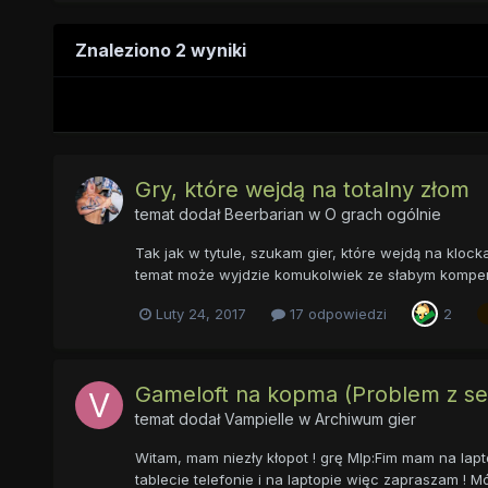
Znaleziono 2 wyniki
Gry, które wejdą na totalny złom
temat dodał
Beerbarian
w
O grach ogólnie
Tak jak w tytule, szukam gier, które wejdą na klo
temat może wyjdzie komukolwiek ze słabym kompem "
Luty 24, 2017
17 odpowiedzi
2
Gameloft na kopma (Problem z se
temat dodał
Vampielle
w
Archiwum gier
Witam, mam niezły kłopot ! grę Mlp:Fim mam na lapto
tablecie telefonie i na laptopie więc zapraszam ! M