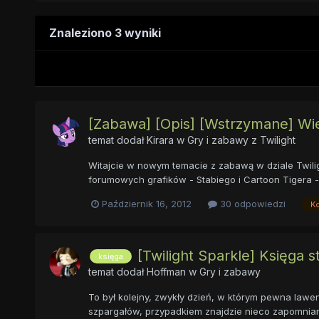
Znaleziono 3 wyniki
[Zabawa] [Opis] [Wstrzymane] Wi
temat dodał
Kirara
w
Gry i zabawy z Twilight
Witajcie w nowym temacie z zabawą w dziale Twili
forumowych grafików - Stabiego i Cartoon Tigera 
Październik 16, 2012
30 odpowiedzi
K
[Twilight Sparkle] Księga 
księga
temat dodał
Hoffman
w
Gry i zabawy
To był kolejny, zwykły dzień, w którym pewna lawe
szpargałów, przypadkiem znajdzie nieco zapomnianą p