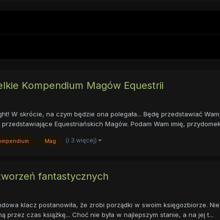
elkie Kompendium Magów Equestrii
ght! W skrócie, na czym będzie ona polegała... Będę przedstawiać Wam
- przedstawiające Equestriańskich Magów. Podam Wam imię, przydomek,
(i 3 więcej)
ompendium
Mag
stworzeń fantastycznych
ndowa klacz postanowiła, że zrobi porządki w swoim księgozbiorze. Nie
rzez czas książkę... Choć nie była w najlepszym stanie, a na jej t...