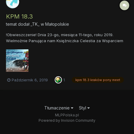
KPM 18.3
temat dodał
_TK_
w
Małopolskie
!Obwieszczenie! Dnia 23-go, miesiąca 11-tego, roku 2019.
Wielmożnie Panująca nam Księżniczka Celestia za Wsparciem
Karaka ogłaszają co następuje! Krakowski Pony Meet 18.3 !
ZBIERZCIE SIĘ! ZIMA NADCHODZI! WYDARZENIE
Październik 6, 2019
1
kpm 18.3 kraków pony meet
Tłumaczenie
Styl
MLPPolska.pl
Powered by Invision Community