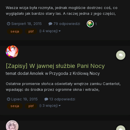
Wasza wizja była rozmyta, jednak mogliście dostrzec coś, co
wyglądało jak bardzo stary las. A raczej jedna z jego części,
skąpana w promieniach księżyca. W oddali widać było potężny
Sierpień 18, 2015
79 odpowiedzi
1
łańcuch górski. Obraz nie utrzymywał się długo i powoli
wracaliście do rzeczywistości. Pierwszym odczuciem był chłód...
(i 4 więcej)
sesja
pbf
[Zapisy] W jawnej służbie Pani Nocy
temat dodał
Amolek
w
Przygoda z Królową Nocy
Ostatnie promienie słońca oświetlały wnętrze zamku Canterlot,
wpadając do środka przez ogromne okna i witraże,
przedstawiające ważniejsze wydarzenia z historii Equestrii.
Lipiec 19, 2015
13 odpowiedzi
Zdobione kolumny, marmurowe płyty i wszelkiej maści
(i 3 więcej)
sesja
pbf
pozłacane detale robiły ogromne wrażenie na dosyć nietypowej
zbieraninie kucó...