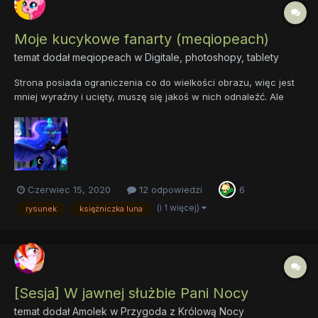
Moje kucykowe fanarty (meqiopeach)
temat dodał
meqiopeach
w
Digitale, photoshopy, tablety
Strona posiada ograniczenia co do wielkości obrazu, więc jest
mniej wyraźny i ucięty, muszę się jakoś w nich odnaleźć. Ale
chciałam coś tu wstawić i jakoś zacząć. To mój ostatni rysunek,
na podstawie animacji od Silly Filly Studios z 2014. Fanowskie
animacje oraz wgl jakiekolwiek produkcje...
Czerwiec 15, 2020
12 odpowiedzi
6
(i 1 więcej)
rysunek
księżniczka luna
[Sesja] W jawnej służbie Pani Nocy
temat dodał
Amolek
w
Przygoda z Królową Nocy