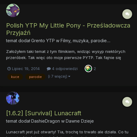
Polish YTP My Little Pony - Prześladowcza
Przyjaźń
temat dodał
Grento YTP
w
Filmy, muzyka, parodie....
Założyłem taki temat z tym filmikiem, widząc wysyp niektórych
przeróbek. Tak więc oto moje pierwsze PYTP. Tak fajnie się
zareklamuje, a wy klikajcie subskrypcję XD Oczywiście żart.
Lipiec 19, 2014
4 odpowiedzi
2
Albo i nie. Jak kto woli. http://youtu.be/F3WamV3-AOY
(i 7 więcej)
kuce
parodie
[1.6.2] [Survival] Lunacraft
temat dodał
DashieDragon
w
Dawne Dzieje
Lunacraft jest już otwarty! Tia, trochę to trwało ale działa. Co tu