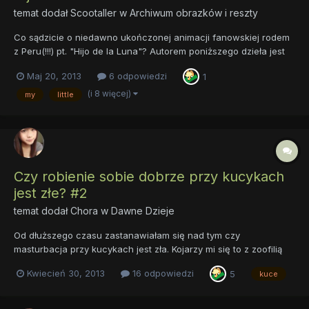
temat dodał
Scootaller
w
Archiwum obrazków i reszty
Co sądzicie o niedawno ukończonej animacji fanowskiej rodem
z Peru(!!!) pt. "Hijo de la Luna"? Autorem poniższego dzieła jest
niejaka FlashQuatsch. Jak dla mnie piękna historia, odwołująca
Maj 20, 2013
6 odpowiedzi
1
się do lokalnych legend i cygańskiego folkloru. Wydawało by
się, że te elementy są jakby odległe od świ...
(i 8 więcej)
my
little
Czy robienie sobie dobrze przy kucykach
jest złe? #2
temat dodał
Chora
w
Dawne Dzieje
Od dłuższego czasu zastanawiałam się nad tym czy
masturbacja przy kucykach jest zła. Kojarzy mi się to z zoofilią
ale jednak nie chce o tym myśleć. Moi znajomi głównie ze szkoły
Kwiecień 30, 2013
16 odpowiedzi
5
kuce
się zemnie naśmiewają że jestem pegasis. Mówią też dla żartów
że "strzelam pal**we" przy kucach. No i wychodzi na to że je...