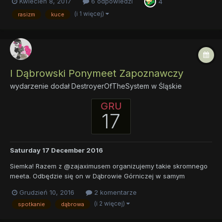
Kwiecień 8, 2017
6 odpowiedzi
4
Ale od początku, niech swoje przygody w Equestrii najpierw
streści nam sama Zecora. Zecora? Kucyki mile mn...
(i 1 więcej)
rasizm
kuce
I Dąbrowski Ponymeet Zapoznawczy
wydarzenie dodał
DestroyerOfTheSystem
w
Śląskie
GRU
17
Saturday 17 December 2016
Siemka! Razem z @zajaximusem organizujemy takie skromnego
meeta. Odbędzie się on w Dąbrowie Górniczej w samym
Centrum. >>Mapa<<. Nie będzie to nic spektakularnego,
Grudzień 10, 2016
2 komentarze
ponieważ jest to nasza pierwsza inicjatywa tego rodzaju, ale
(i 2 więcej)
spotkanie
dąbrowa
mimo to jest to świetna okazja do spotkania się. Głównym celem
tego...