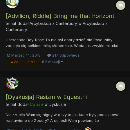
[Advilion, Riddle] Bring me that horizon!
temat dodał
Arcybiskup z Canterbury
w
Arcybiskup z
Canterbury
Horseshoe Bay. Rose To nie był dobry dzień dla Rose. Niby
zaczęło się całkiem miło, słonecznie. Woda jak zwykle milutko
pluskała, wiatr podwiewał, mewy się darły. Było całe mnóstwo
Marzec 14, 2018
217 odpowiedzi
kupców, przyjezdnych czy nawet zwiedzających, w skrócie:
(i 2 więcej)
kuce
piraci
frajerów, których można obrobić. Ale Rose tym...
[Dyskusja] Rasizm w Equestrii
temat dodał
Cahan
w
Dyskusje
Nie rzuciło Wam się nigdy w oczy to jak kuce były początkowo
nastawione do Zecory? A co jeśli Wam powiem, że
nieprzyjemności na tle gatunkowym nie dotykają jedynie zebr?