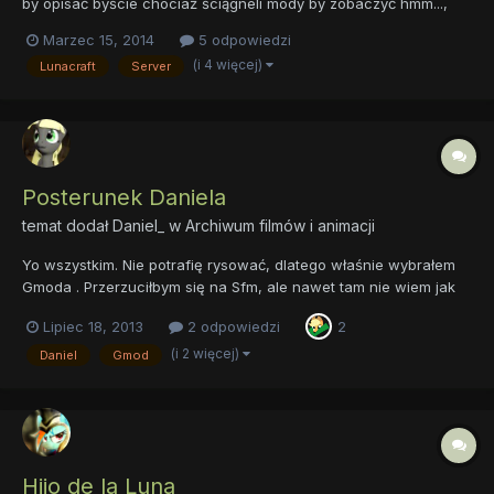
by opisać byście chociaż ściągneli mody by zobaczyć hmm...,
jest SimpleOres 2 z przerobionymi texturami przez nas na
Marzec 15, 2014
5 odpowiedzi
kucykowe (wraz z ich nazwami), achievementy też przerobione,
(i 4 więcej)
Lunacraft
Server
BiomesO'Plenty, MoCreatures, TwilightForest, RailC...
Posterunek Daniela
temat dodał
Daniel_
w
Archiwum filmów i animacji
Yo wszystkim. Nie potrafię rysować, dlatego właśnie wybrałem
Gmoda . Przerzuciłbym się na Sfm, ale nawet tam nie wiem jak
zrobić "Poster" xD. Doświadczenia nabywałem dosyć długo,
Lipiec 18, 2013
2 odpowiedzi
2
dlatego wykonanie prac może różnić się od siebie, ale myślę że
nie są takie złe. Tak więc miłego oglądania. ( Ten Żołnier...
(i 2 więcej)
Daniel
Gmod
Hijo de la Luna