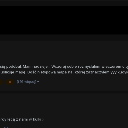
 się podobał. Mam nadzieje... Wczoraj sobie rozmyślałem wieczorem o t
ublikuje mapę. Dość nietypową mapę na, której zaznaczyłem yyy kucyki.
(i 16 więcej)
o
rcy lecą z nami w kulki :(