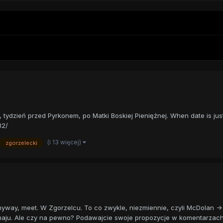
tydzień przed Pyrkonem, po Matki Boskiej Pieniężnej. When date is just 
32/
(i 13 więcej)
zgorzelecki
yway, meet. W Zgorzelcu. To co zwykle, niezmiennie, czyli McDolan ->
aju. Ale czy na pewno? Podawajcie swoje propozycje w komentarzach. 