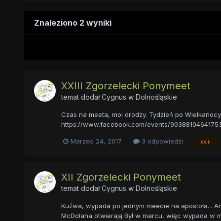
Znaleziono 2 wyniki
XXIII Zgorzelecki Ponymeet
temat dodał
Cygnus
w
Dolnośląskie
Czas na meeta, moi drodzy. Tydzień po Wielkanocy, 
https://www.facebook.com/events/9038810464175
Marzec 24, 2017
3 odpowiedzi
xxiii
XII Zgorzelecki Ponymeet
temat dodał
Cygnus
w
Dolnośląskie
Kuźwa, wypada po jednym meecie na apostoła... An
McDolana otwierają Był w marcu, więc wypada w m