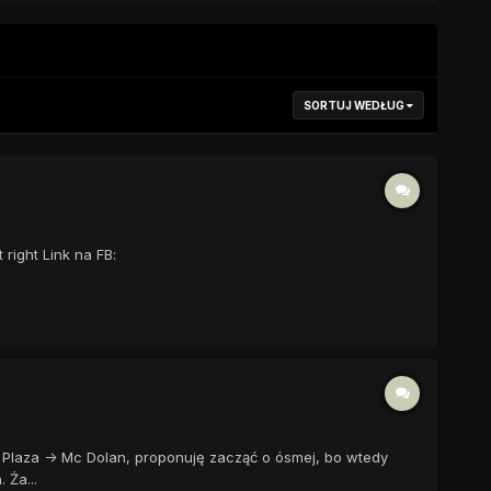
SORTUJ WEDŁUG
right Link na FB:
 Plaza -> Mc Dolan, proponuję zacząć o ósmej, bo wtedy
Ża...