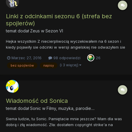
Linki z odcinkami sezonu 6 (strefa bez
spojlerów)
temat dodał
Zeus
w
Sezon VI
Hejka wszystkim Z niecierpliwocią wyczekiwałem na 6 sezon i
kiedy pojawiły sie odcinki w wersji angielskiej nie odwazyłem sie
tam wejsc bo bałem sie spojlerów a w tych tematach jest
Marzec 27, 2016
98 odpowiedzi
26
najwieksza szansa ze kto wklei link do ocinka z napisami.
Zakladam wiec ten temat zeby bez narazenia na...
(i 3 więcej)
bez spojlerów
napisy
Wiadomość od Sonica
temat dodał
Sonic
w
Filmy, muzyka, parodie....
Siema ludzie, tu Sonic. Pamiętacie mnie jeszcze? Mam dla was
dobrą i złą wiadomość. Zła: dostałem copyright strike'a na
Youtubie i żeby zapobiec dostaniu kolejnych zdecydowałem się