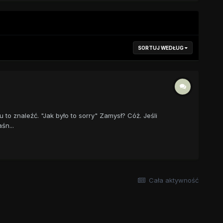
SORTUJ WEDŁUG
to znaleźć. "Jak było to sorry" Zamysł? Cóż. Jeśli
śn...
Cała aktywność