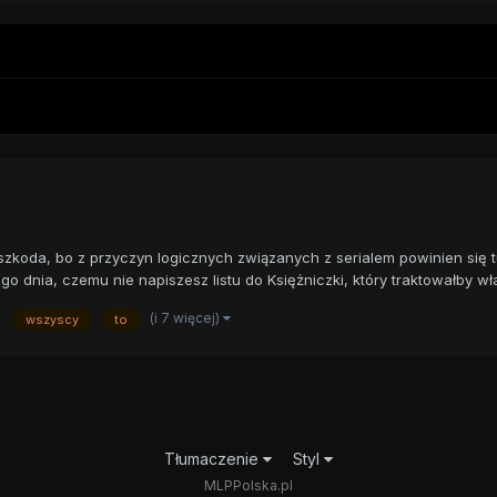
szkoda, bo z przyczyn logicznych związanych z serialem powinien się tu 
 dnia, czemu nie napiszesz listu do Księżniczki, który traktowałby wła
(i 7 więcej)
wszyscy
to
Tłumaczenie
Styl
MLPPolska.pl