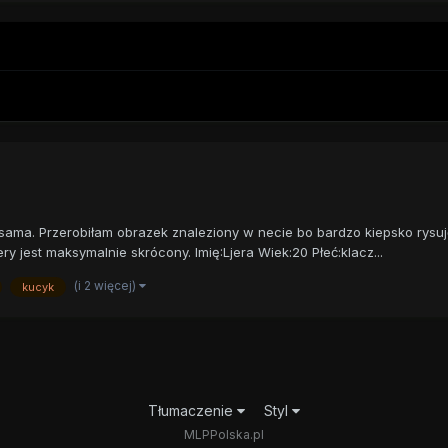
sama. Przerobiłam obrazek znaleziony w necie bo bardzo kiepsko rysuj
ery jest maksymalnie skrócony. Imię:Ljera Wiek:20 Płeć:klacz...
(i 2 więcej)
kucyk
Tłumaczenie
Styl
MLPPolska.pl