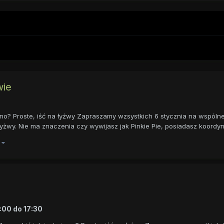
wie
zimno? Proste, iść na łyżwy Zapraszamy wzsystkich 6 stycznia na wspóln
y. Nie ma znaczenia czy wywijasz jak Pinkie Pie, posiadasz koordyna
)
2:00
do
17:30