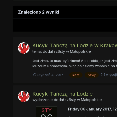
Znaleziono 2 wyniki
Kucyki Tańczą na Lodzie w Krako
temat dodał
sz6sty
w
Małopolskie
Jest zima, to musi być zimno! A co robić jak jest 
Muzeum Narodowym, skąd pójdziemy wspólnie na łyżw
(i 2 więcej
Styczeń 4, 2017
meet
łyżwy
Kucyki Tańczą na Lodzie
wydarzenie dodał
sz6sty
w
Małopolskie
Friday 06 January 2017, 1
STY